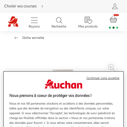
Aller
Choisir vos courses
directement
au
contenu
Aller
directement
Rayons
Recherche
Mes produits
à
la
recherche
Sèche serviette
Aller
directement
à
la
navigation
Aller
directement
à
Agr
la
rubrique
l'il
besoin
Continuer sans accepter
d'aide
à
Réd
20
l'il
à
Par
Nous prenons à coeur de protéger vos données !
100
le
Nous et nos 68 partenaires stockons et accédons à des données personnelles,
%
pro
telles que des données de navigation ou des identifiants uniques, sur votre
appareil. Si vous sélectionnez "J'accepte", les technologies de suivi prendront en
charge les finalités affichées dans la section « Nous et nos partenaires traitons
des données pour fournir ». Si vous retirez votre consentement, elles seront