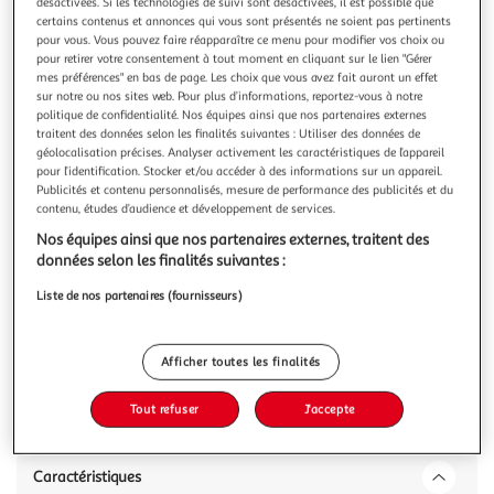
désactivées. Si les technologies de suivi sont désactivées, il est possible que
certains contenus et annonces qui vous sont présentés ne soient pas pertinents
pour vous. Vous pouvez faire réapparaître ce menu pour modifier vos choix ou
pour retirer votre consentement à tout moment en cliquant sur le lien "Gérer
mes préférences" en bas de page. Les choix que vous avez fait auront un effet
sur notre ou nos sites web. Pour plus d’informations, reportez-vous à notre
SAUTER
politique de confidentialité. Nos équipes ainsi que nos partenaires externes
Radiateur sèche-serviettes ASAMA eau chaude 715W
traitent des données selon les finalités suivantes : Utiliser des données de
géolocalisation précises. Analyser activement les caractéristiques de l’appareil
cappuccino
pour l’identification. Stocker et/ou accéder à des informations sur un appareil.
Asama est un radiateur sèche-serviettes à eau chaude,
Publicités et contenu personnalisés, mesure de performance des publicités et du
pour les foyers disposant d&rsquo,un chauffage central.Cet
contenu, études d’audience et développement de services.
appareil a été pensé afin de simplifier votre quotidien grâce
En savoir +
Nos équipes ainsi que nos partenaires externes, traitent des
à sa grande capacité de portage de serviettes. Tout le
Vous voulez connaître le prix de ce produit ?
données selon les finalités suivantes :
monde y trouvera sa place, notamment grâce à sa barre
pivotante pour s
Liste de nos partenaires (fournisseurs)
Afficher le prix
Afficher toutes les finalités
Tout refuser
J'accepte
Description
Caractéristiques