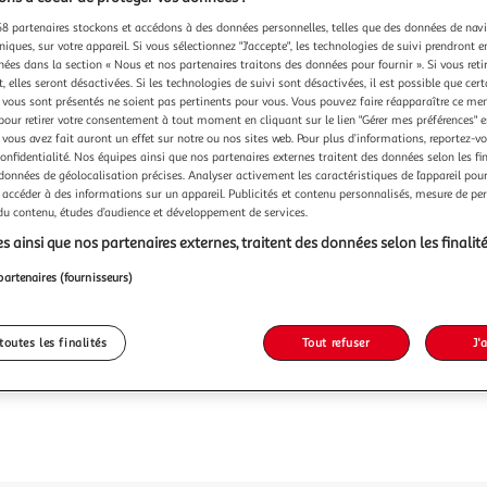
8 partenaires stockons et accédons à des données personnelles, telles que des données de nav
niques, sur votre appareil. Si vous sélectionnez "J'accepte", les technologies de suivi prendront e
chées dans la section « Nous et nos partenaires traitons des données pour fournir ». Si vous retir
 elles seront désactivées. Si les technologies de suivi sont désactivées, il est possible que cer
vous sont présentés ne soient pas pertinents pour vous. Vous pouvez faire réapparaître ce me
pour retirer votre consentement à tout moment en cliquant sur le lien "Gérer mes préférences" 
 vous avez fait auront un effet sur notre ou nos sites web. Pour plus d’informations, reportez-v
confidentialité. Nos équipes ainsi que nos partenaires externes traitent des données selon les fi
 données de géolocalisation précises. Analyser activement les caractéristiques de l’appareil pour 
 accéder à des informations sur un appareil. Publicités et contenu personnalisés, mesure de p
 du contenu, études d’audience et développement de services.
s ainsi que nos partenaires externes, traitent des données selon les finalité
partenaires (fournisseurs)
toutes les finalités
Tout refuser
J'