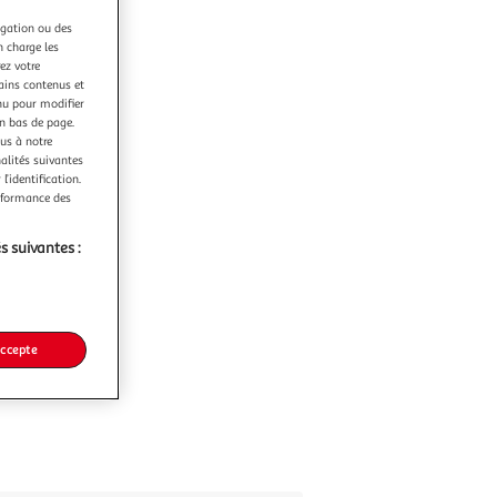
igation ou des
n charge les
ez votre
tains contenus et
nu pour modifier
en bas de page.
ous à notre
nalités suivantes
l’identification.
erformance des
s suivantes :
accepte