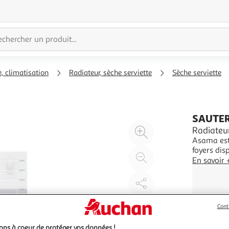
, climatisation
Radiateur, sèche serviette
Sèche serviette
SAUTE
Agrandir
Radiateu
Asama est
l'illustration
foyers dis
à
Réduire
pensé afin
En savoir 
200%
l'illustration
portage d
grâce à sa
à
Partager
100
le
%
produit
Cont
ns à coeur de protéger vos données !