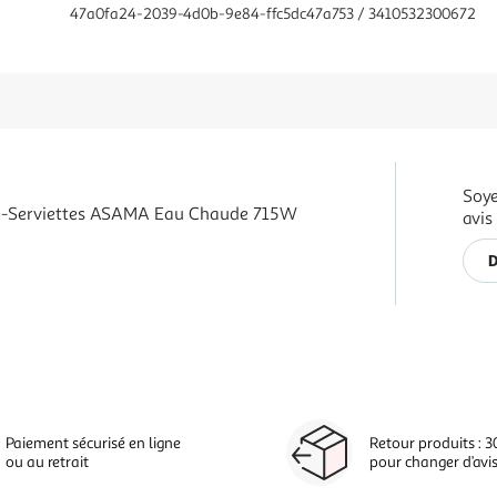
47a0fa24-2039-4d0b-9e84-ffc5dc47a753 / 3410532300672
Soye
e-Serviettes ASAMA Eau Chaude 715W
avis
D
Paiement sécurisé en ligne
Retour produits : 3
ou au retrait
pour changer d’avi