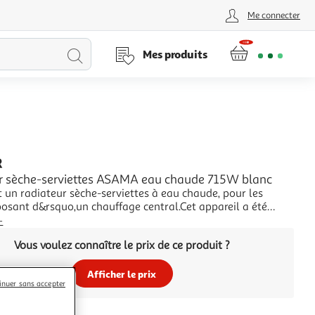
Me connecter
Lancer
Mes produits
la
recherche
R
r sèche-serviettes ASAMA eau chaude 715W blanc
 un radiateur sèche-serviettes à eau chaude, pour les
posant d&rsquo,un chauffage central.Cet appareil a été
 de simplifier votre quotidien grâce à sa grande capacité de
+
e serviettes. Tout le monde y trouvera sa place, notamment
Vous voulez connaître le prix de ce produit ?
 barre pivotante pour s
Afficher le prix
inuer sans accepter