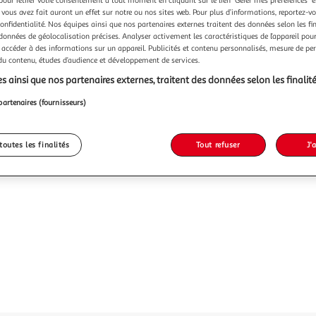
pour retirer votre consentement à tout moment en cliquant sur le lien "Gérer mes préférences" 
 vous avez fait auront un effet sur notre ou nos sites web. Pour plus d’informations, reportez-v
confidentialité. Nos équipes ainsi que nos partenaires externes traitent des données selon les fi
 données de géolocalisation précises. Analyser activement les caractéristiques de l’appareil pour 
 accéder à des informations sur un appareil. Publicités et contenu personnalisés, mesure de p
 du contenu, études d’audience et développement de services.
s ainsi que nos partenaires externes, traitent des données selon les finalité
partenaires (fournisseurs)
toutes les finalités
Tout refuser
J'