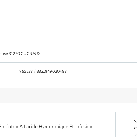
ulouse 31270 CUGNAUX
965533 / 3331849020483
S
n Coton À L'acide Hyaluronique Et Infusion
a