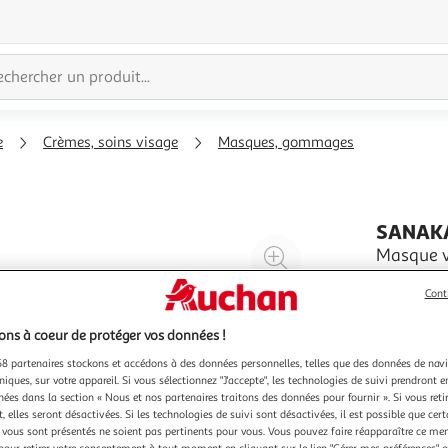
e
Crèmes, soins visage
Masques, gommages
SANAKA
Agrandir
Masque vi
chanvre
l'illustration
Cont
à
Réduire
1 masque
200%
l'illustration
ns à coeur de protéger vos données !
à
Partager
8 partenaires stockons et accédons à des données personnelles, telles que des données de nav
100
le
niques, sur votre appareil. Si vous sélectionnez "J'accepte", les technologies de suivi prendront e
chées dans la section « Nous et nos partenaires traitons des données pour fournir ». Si vous retir
%
produit
 elles seront désactivées. Si les technologies de suivi sont désactivées, il est possible que cer
vous sont présentés ne soient pas pertinents pour vous. Vous pouvez faire réapparaître ce me