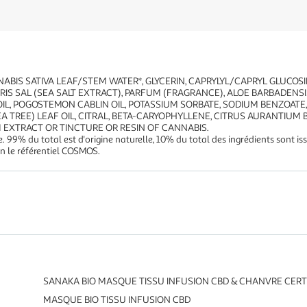
ABIS SATIVA LEAF/STEM WATER*, GLYCERIN, CAPRYLYL/CAPRYL GLUCOSID
S SAL (SEA SALT EXTRACT), PARFUM (FRAGRANCE), ALOE BARBADENSI
L, POGOSTEMON CABLIN OIL, POTASSIUM SORBATE, SODIUM BENZOATE, L
A TREE) LEAF OIL, CITRAL, BETA-CARYOPHYLLENE, CITRUS AURANTIUM 
M EXTRACT OR TINCTURE OR RESIN OF CANNABIS.
ue. 99% du total est d'origine naturelle, 10% du total des ingrédients sont 
on le référentiel COSMOS.
SANAKA BIO MASQUE TISSU INFUSION CBD & CHANVRE CERTI
MASQUE BIO TISSU INFUSION CBD