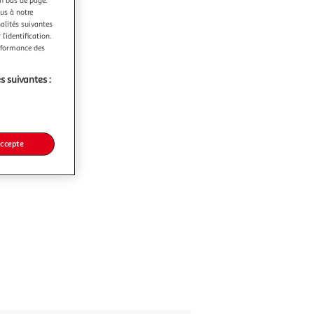
en bas de page.
ous à notre
nalités suivantes
l’identification.
erformance des
s suivantes :
accepte