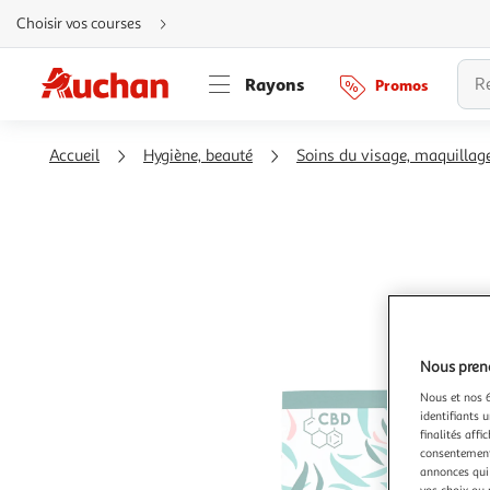
Aller
Choisir vos courses
directement
au
contenu
Aller
Rayons
Promos
directement
à
la
recherche
Aller
Accueil
Hygiène, beauté
Soins du visage, maquillag
directement
à
la
navigation
Aller
directement
à
la
rubrique
besoin
d'aide
Nous preno
Nous et nos 6
identifiants u
finalités affi
consentement,
annonces qui 