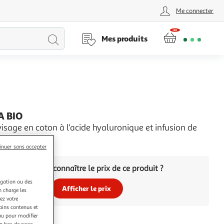
Me connecter
Lancer
Mes produits
la
recherche
 BIO
sage en coton à l'acide hyaluronique et infusion de
inuer sans accepter
Vous voulez connaître le prix de ce produit ?
igation ou des
Afficher le prix
n charge les
ez votre
tains contenus et
nu pour modifier