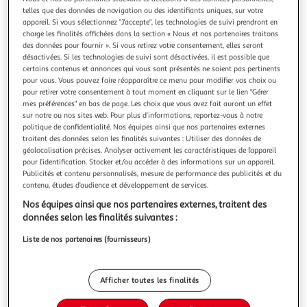
Illustration
Illustrat
telles que des données de navigation ou des identifiants uniques, sur votre
précédente
suivante
appareil. Si vous sélectionnez "J'accepte", les technologies de suivi prendront en
charge les finalités affichées dans la section « Nous et nos partenaires traitons
des données pour fournir ». Si vous retirez votre consentement, elles seront
désactivées. Si les technologies de suivi sont désactivées, il est possible que
4.5
(1094)
certains contenus et annonces qui vous sont présentés ne soient pas pertinents
pour vous. Vous pouvez faire réapparaître ce menu pour modifier vos choix ou
SAMSUNG
pour retirer votre consentement à tout moment en cliquant sur le lien "Gérer
Galaxy S25+ AI Smartphone 12GO / 512Go - Bleu nuit
mes préférences" en bas de page. Les choix que vous avez fait auront un effet
Le Samsung Galaxy S25+ allie puissance et sophistication
sur notre ou nos sites web. Pour plus d’informations, reportez-vous à notre
pour une expérience mobile exceptionnelle. Doté d’un écran
politique de confidentialité. Nos équipes ainsi que nos partenaires externes
traitent des données selon les finalités suivantes : Utiliser des données de
Dynamic AMOLED 2X de 6,7 pouces avec un taux de
En savoir +
géolocalisation précises. Analyser activement les caractéristiques de l’appareil
rafraîchissement adaptatif de 120 Hz, il garantit une
Garantie fabricant: 2 ans *
pour l’identification. Stocker et/ou accéder à des informations sur un appareil.
immersion visuelle incomparable.Équipé du processeur
Publicités et contenu personnalisés, mesure de performance des publicités et du
Snapdragon 8 Elite et de 12 G
Vendu par
Multishop
contenu, études d’audience et développement de services.
Nos équipes ainsi que nos partenaires externes, traitent des
Livraison dès 5/6 jours
données selon les finalités suivantes :
4,99€
Plus d'options
Liste de nos partenaires (fournisseurs)
1 000,98€
1 291,99€
Vendu par
Multishop
Afficher toutes les finalités
-23 %
Ajouter au panier
1 291,99€