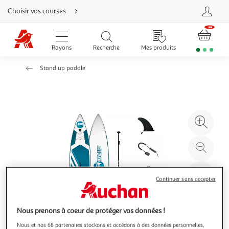
Aller
Choisir vos courses
directement
au
contenu
Aller
directement
Rayons
Recherche
Mes produits
à
la
recherche
Stand up paddle
Aller
directement
à
la
navigation
Aller
directement
à
Agr
la
rubrique
l'il
besoin
d'aide
à
Réd
20
l'il
à
Par
Continuer sans accepter
100
le
%
pro
Nous prenons à coeur de protéger vos données !
Nous et nos 68 partenaires stockons et accédons à des données personnelles,