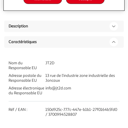
Ajouter à une liste
dont 2,45€ d'éco-part.
Description
Caractéristiques
Nom du
JT2D
Responsable EU
Adresse postale du
13 rue de l'industrie zone industrielle des
Responsable EU
Joncaux
Adresse électronique
info@jt2d.com
du Responsable EU
Réf / EAN :
150d925c-777c-447e-b1b1-27f0164b5fd0
/ 3700994528807