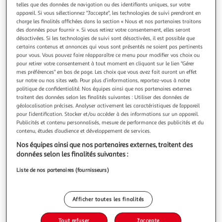
Illustration
Illustration
telles que des données de navigation ou des identifiants uniques, sur votre
précédente
suivante
appareil. Si vous sélectionnez "J'accepte", les technologies de suivi prendront en
charge les finalités affichées dans la section « Nous et nos partenaires traitons
des données pour fournir ». Si vous retirez votre consentement, elles seront
désactivées. Si les technologies de suivi sont désactivées, il est possible que
Livraison offerte
certains contenus et annonces qui vous sont présentés ne soient pas pertinents
pour vous. Vous pouvez faire réapparaître ce menu pour modifier vos choix ou
ROHE
pour retirer votre consentement à tout moment en cliquant sur le lien "Gérer
Pack Stand Up Paddle gonflable ROHE RACE 12' x 32''
mes préférences" en bas de page. Les choix que vous avez fait auront un effet
sur notre ou nos sites web. Pour plus d’informations, reportez-vous à notre
x 6'' (365 x 81 x 15 cm) – avec accessoires
politique de confidentialité. Nos équipes ainsi que nos partenaires externes
Modèle conçu pour la vitesse, néanmoins, la stabilité qui
traitent des données selon les finalités suivantes : Utiliser des données de
fait souvent défaut à cette catégorie a été préservée, pour
géolocalisation précises. Analyser activement les caractéristiques de l’appareil
laisser l'accès aux randonnées tranquilles ou sportives aux
En savoir +
pour l’identification. Stocker et/ou accéder à des informations sur un appareil.
utilisateurs débutants ou ne cherchant pas
Vendu par
Sport4Heros
Publicités et contenu personnalisés, mesure de performance des publicités et du
particulièrement la performance
contenu, études d’audience et développement de services.
Livraison dès 2/3 jours
Nos équipes ainsi que nos partenaires externes, traitent des
Retrait offert dès 35€
données selon les finalités suivantes :
Plus d'options
Liste de nos partenaires (fournisseurs)
529,90€
999,00€
Vendu par
Sport4Heros
-47 %
Ajouter au panier
Afficher toutes les finalités
999,00€
529,90€
Tout refuser
J'accepte