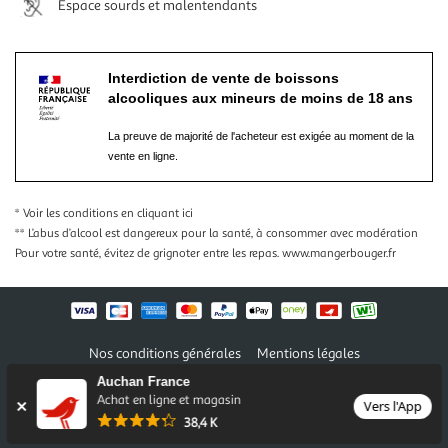
Espace sourds et malentendants
Interdiction de vente de boissons
alcooliques aux mineurs de moins de 18 ans
La preuve de majorité de l'acheteur est exigée au moment de la
vente en ligne.
* Voir les conditions
en cliquant ici
** L’abus d’alcool est dangereux pour la santé, à consommer avec modération
Pour votre santé, évitez de grignoter entre les repas.
www.mangerbouger.fr
Nos conditions générales
Mentions légales
Conditions des offres et promotions
Gérer mes préférences
Auchan France
Politique de confidentialité
Informations légales marketplace
Achat en ligne et magasin
Vers l'App
38,4 K
Auchan 2026 © Tous droits réservés