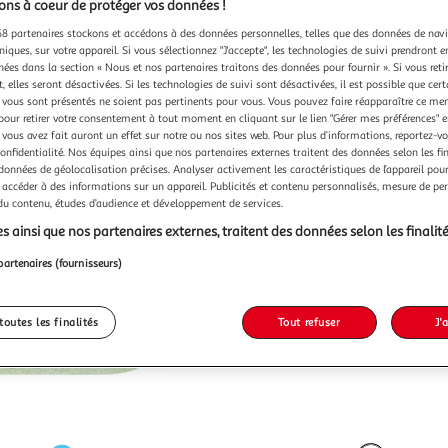
ns à coeur de protéger vos données !
8 partenaires stockons et accédons à des données personnelles, telles que des données de nav
niques, sur votre appareil. Si vous sélectionnez "J'accepte", les technologies de suivi prendront e
chées dans la section « Nous et nos partenaires traitons des données pour fournir ». Si vous retir
 elles seront désactivées. Si les technologies de suivi sont désactivées, il est possible que cer
vous sont présentés ne soient pas pertinents pour vous. Vous pouvez faire réapparaître ce me
pour retirer votre consentement à tout moment en cliquant sur le lien "Gérer mes préférences" 
 vous avez fait auront un effet sur notre ou nos sites web. Pour plus d’informations, reportez-v
confidentialité. Nos équipes ainsi que nos partenaires externes traitent des données selon les fi
 données de géolocalisation précises. Analyser activement les caractéristiques de l’appareil pour 
 accéder à des informations sur un appareil. Publicités et contenu personnalisés, mesure de p
 du contenu, études d’audience et développement de services.
s ainsi que nos partenaires externes, traitent des données selon les finalité
partenaires (fournisseurs)
toutes les finalités
Tout refuser
J'