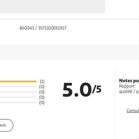
860243 / 3571320011917
5.0
Notes pa
(1)
/5
Rapport
(0)
qualité / p
(0)
(0)
(0)
Consul
avis