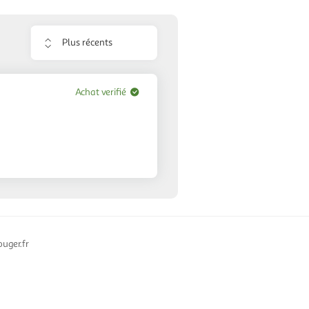
Trier
les
avis
Achat verifié
uger.fr