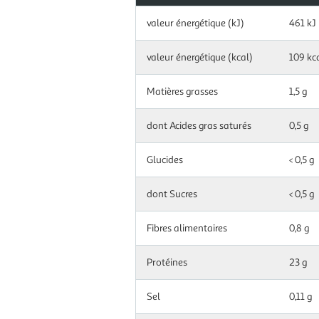
Information
valeur énergétique (kJ)
461 kJ
nutritionnelles
pour
100
valeur énergétique (kcal)
109 kc
g|ml
Matières grasses
1,5 g
dont Acides gras saturés
0,5 g
Glucides
< 0,5 g
dont Sucres
< 0,5 g
Fibres alimentaires
0,8 g
Protéines
23 g
Sel
0,11 g