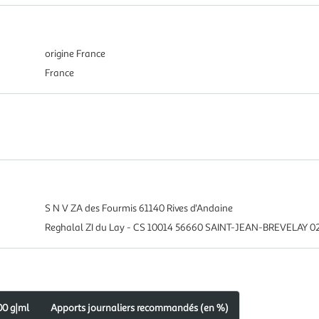
origine France
France
S N V ZA des Fourmis 61140 Rives d'Andaine
Reghalal ZI du Lay - CS 10014 56660 SAINT-JEAN-BREVELAY 02
00 g|ml
Apports journaliers recommandés (en %)