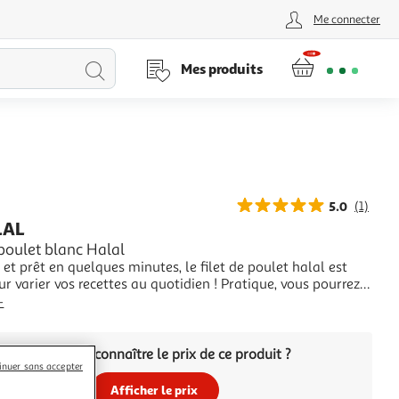
Me connecter
Lancer
Mes produits
la
recherche
5.0
(1)
LAL
 poulet blanc Halal
et prêt en quelques minutes, le filet de poulet halal est
ur varier vos recettes au quotidien ! Pratique, vous pourrez
r simplement doré à la poêle, agrémenté d'une sauce,
+
t fourré ou découpé en cubes …Traçabilité halal maîtrisée.
rigine France : vola
Vous voulez connaître le prix de ce produit ?
inuer sans accepter
Afficher le prix