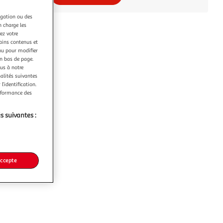
igation ou des
n charge les
ez votre
tains contenus et
nu pour modifier
en bas de page.
ous à notre
nalités suivantes
l’identification.
erformance des
s suivantes :
accepte