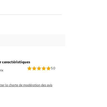
r caractéristiques
5.0
rix
ter la charte de modération des avis