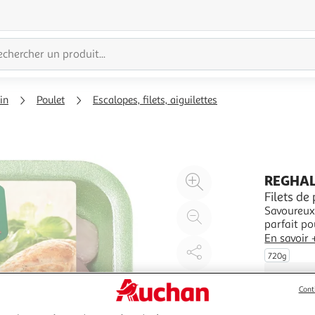
pin
Poulet
Escalopes, filets, aiguilettes
Agrandir
REGHA
l'illustration
Filets de
Savoureux 
à
Réduire
parfait po
200%
l'illustration
le cuisine
En savoir 
à
Partager
simplemen
720g
Garantie o
100
le
%
produit
Cont