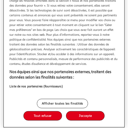
charge les finalités affichées dans la section « Nous et nos partenaires traitons
des données pour fournir ». Si vous retirez votre consentement, elles seront
désactivées. Si les technologies de suivi sont désactivées, il est possible que
certains contenus et annonces qui vous sont présentés ne soient pas pertinents
pour vous. Vous pouvez faire réapparaître ce menu pour modifier vos choix ou
pour retirer votre consentement à tout moment en cliquant sur le lien "Gérer
5.0
(2)
mes préférences" en bas de page. Les choix que vous avez fait auront un effet
RAYNAL ET ROQUELAURE
sur notre ou nos sites web. Pour plus d’informations, reportez-vous à notre
politique de confidentialité. Nos équipes ainsi que nos partenaires externes
Flageolets extra fins cuisinés à l'auvergnate
traitent des données selon les finalités suivantes : Utiliser des données de
Extra Fins FLAGEOLETS Français SANS conservateur -
géolocalisation précises. Analyser activement les caractéristiques de l’appareil
SANS arôme artificiel
pour l’identification. Stocker et/ou accéder à des informations sur un appareil.
En savoir +
Publicités et contenu personnalisés, mesure de performance des publicités et du
contenu, études d’audience et développement de services.
820g
Nos équipes ainsi que nos partenaires externes, traitent des
Vous voulez connaître le prix de ce produit ?
données selon les finalités suivantes :
Liste de nos partenaires (fournisseurs)
Afficher le prix
Afficher toutes les finalités
Tout refuser
J'accepte
Format