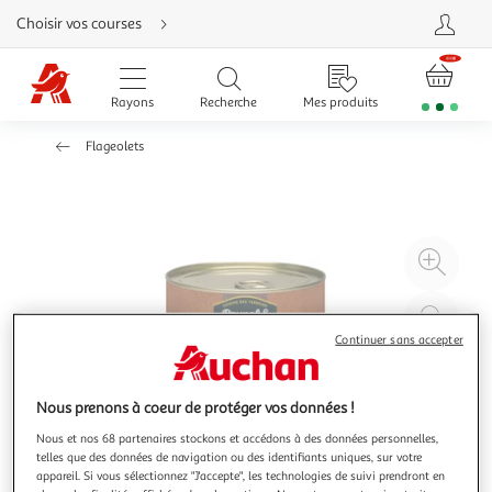
Aller
Choisir vos courses
directement
au
contenu
Aller
directement
Rayons
Recherche
Mes produits
à
la
recherche
Flageolets
Aller
directement
à
la
navigation
Aller
directement
à
Agr
la
rubrique
l'il
besoin
d'aide
à
Réd
20
l'il
Continuer sans accepter
à
Par
100
le
Nous prenons à coeur de protéger vos données !
%
pro
Nous et nos 68 partenaires stockons et accédons à des données personnelles,
telles que des données de navigation ou des identifiants uniques, sur votre
appareil. Si vous sélectionnez "J'accepte", les technologies de suivi prendront en