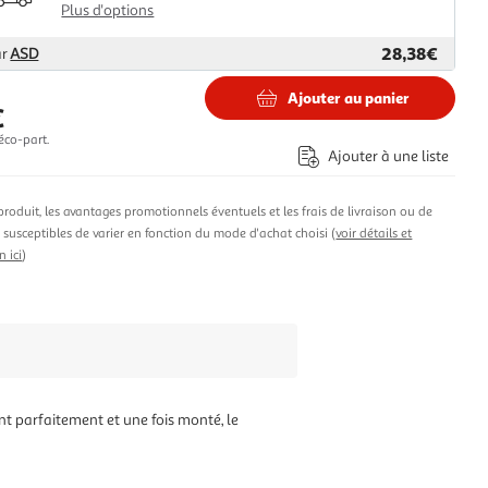
Plus d'options
28,38€
ar
ASD
Ajouter au panier
€
éco-part.
Ajouter à une liste
produit, les avantages promotionnels éventuels et les frais de livraison ou de
t susceptibles de varier en fonction du mode d'achat choisi (
voir détails et
n ici
)
nt parfaitement et une fois monté, le