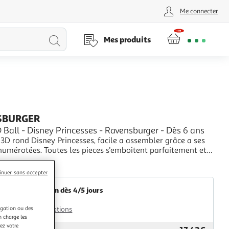
Me connecter
Lancer
Mes produits
la
recherche
SBURGER
 Ball - Disney Princesses - Ravensburger - Dès 6 ans
3D rond Disney Princesses, facile a assembler grâce a ses
numérotées. Toutes les pieces s'emboitent parfaitement et
onté, le puzzle 3D reste bien stable, sans avoir besoin d'etre
+
2KINGS
inuer sans accepter
Livraison dès 4/5 jours
4,99€
igation ou des
Plus d'options
n charge les
ez votre