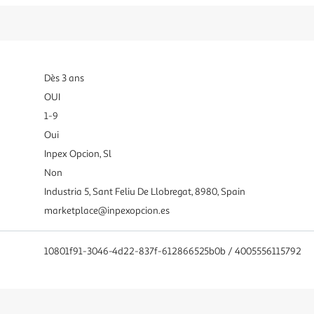
Dès 3 ans
OUI
1-9
Oui
Inpex Opcion, Sl
Non
Industria 5, Sant Feliu De Llobregat, 8980, Spain
marketplace@inpexopcion.es
10801f91-3046-4d22-837f-612866525b0b / 4005556115792