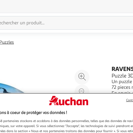
Puzzles
RAVEN
Agrandir
Puzzle 3D
Un puzzle 
l'illustration
72 pieces 
à
Réduire
une fois m
En savoir 
200%
l'illustration
collé.
Vendu par
Cont
à
Partager
100
le
ns à coeur de protéger vos données !
%
produit
8 partenaires stockons et accédons à des données personnelles, telles que des données de nav
niques, sur votre appareil. Si vous sélectionnez "J'accepte", les technologies de suivi prendront e
chées dans la section « Nous et nos partenaires traitons des données pour fournir ». Si vous retir