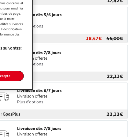
17,42€
ar
2KINGS
tains contenus et
nu pour modifier
en bas de page.
Livraison dès 5/6 jours
ous à notre
4,99€
nalités suivantes
Plus d'options
l’identification.
erformance des
18,47€
45,00€
ar
Multishop
s suivantes :
Livraison dès 7/8 jours
Livraison offerte
Plus d'options
22,11€
ar
M25
accepte
Livraison dès 6/7 jours
Livraison offerte
Plus d'options
22,12€
ar
GpasPlus
Livraison dès 7/8 jours
Livraison offerte