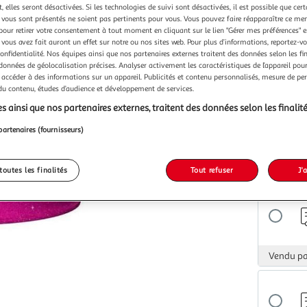
Vendu p
 elles seront désactivées. Si les technologies de suivi sont désactivées, il est possible que cer
vous sont présentés ne soient pas pertinents pour vous. Vous pouvez faire réapparaître ce me
pour retirer votre consentement à tout moment en cliquant sur le lien "Gérer mes préférences" 
 vous avez fait auront un effet sur notre ou nos sites web. Pour plus d’informations, reportez-v
confidentialité. Nos équipes ainsi que nos partenaires externes traitent des données selon les fi
 données de géolocalisation précises. Analyser activement les caractéristiques de l’appareil pour 
 accéder à des informations sur un appareil. Publicités et contenu personnalisés, mesure de p
Vendu p
 du contenu, études d’audience et développement de services.
s ainsi que nos partenaires externes, traitent des données selon les finalité
partenaires (fournisseurs)
Vendu p
toutes les finalités
Tout refuser
J'
Vendu p