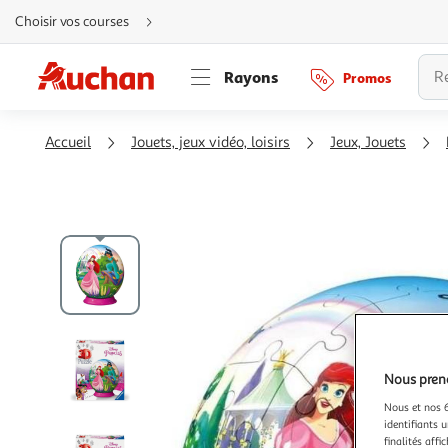
Aller
Choisir vos courses
directement
au
contenu
Aller
Rayons
Promos
directement
à
la
recherche
Aller
Accueil
Jouets, jeux vidéo, loisirs
Jeux, Jouets
directement
à
la
navigation
Aller
directement
à
la
rubrique
besoin
d'aide
Nous preno
Nous et nos 6
identifiants u
finalités affi