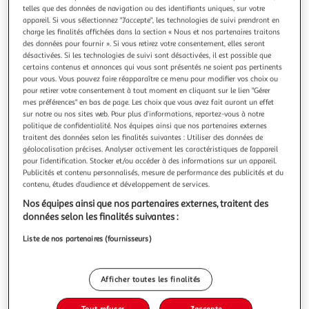
Illustration
Illustration
telles que des données de navigation ou des identifiants uniques, sur votre
précédente
suivante
appareil. Si vous sélectionnez "J'accepte", les technologies de suivi prendront en
charge les finalités affichées dans la section « Nous et nos partenaires traitons
des données pour fournir ». Si vous retirez votre consentement, elles seront
désactivées. Si les technologies de suivi sont désactivées, il est possible que
RAVENSBURGER
certains contenus et annonces qui vous sont présentés ne soient pas pertinents
pour vous. Vous pouvez faire réapparaître ce menu pour modifier vos choix ou
Jeu 1,2,3
pour retirer votre consentement à tout moment en cliquant sur le lien "Gérer
Avec 1,2,3 de Ravensburger la découverte des nombres
mes préférences" en bas de page. Les choix que vous avez fait auront un effet
devient ludique ! L'enfant associe plusieurs représentations
sur notre ou nos sites web. Pour plus d’informations, reportez-vous à notre
d'un même nombre et grâce au système auto-correctif, il
En savoir +
politique de confidentialité. Nos équipes ainsi que nos partenaires externes
peut vérifier lui-même s'il a bon.
Vendu par
Multishop
traitent des données selon les finalités suivantes : Utiliser des données de
géolocalisation précises. Analyser activement les caractéristiques de l’appareil
pour l’identification. Stocker et/ou accéder à des informations sur un appareil.
Livraison dès 4/5 jours
Publicités et contenu personnalisés, mesure de performance des publicités et du
4,99€
contenu, études d’audience et développement de services.
Plus d'options
Nos équipes ainsi que nos partenaires externes, traitent des
données selon les finalités suivantes :
16,45€
Vendu par
Multishop
Liste de nos partenaires (fournisseurs)
Livraison dès 5/6 jours
4,99€
Plus d'options
Afficher toutes les finalités
18,19€
Vendu par
2KINGS
Tout refuser
J'accepte