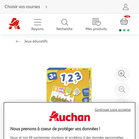
Aller
Choisir vos courses
directement
au
contenu
Aller
directement
Rayons
Recherche
Mes produits
à
la
recherche
Jeux éducatifs
Aller
directement
à
la
navigation
Aller
directement
à
Agr
la
rubrique
l'il
besoin
d'aide
à
Réd
20
l'il
à
Par
Continuer sans accepter
100
le
%
pro
Nous prenons à coeur de protéger vos données !
Nous et nos 68 partenaires stockons et accédons à des données personnelles,