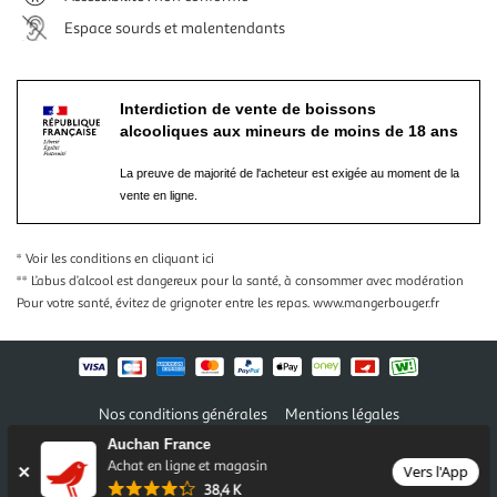
Espace sourds et malentendants
Interdiction de vente de boissons
alcooliques aux mineurs de moins de 18 ans
La preuve de majorité de l'acheteur est exigée au moment de la
vente en ligne.
* Voir les conditions
en cliquant ici
** L’abus d’alcool est dangereux pour la santé, à consommer avec modération
Pour votre santé, évitez de grignoter entre les repas.
www.mangerbouger.fr
Nos conditions générales
Mentions légales
Conditions des offres et promotions
Gérer mes préférences
Auchan France
Politique de confidentialité
Informations légales marketplace
Achat en ligne et magasin
Vers l'App
38,4 K