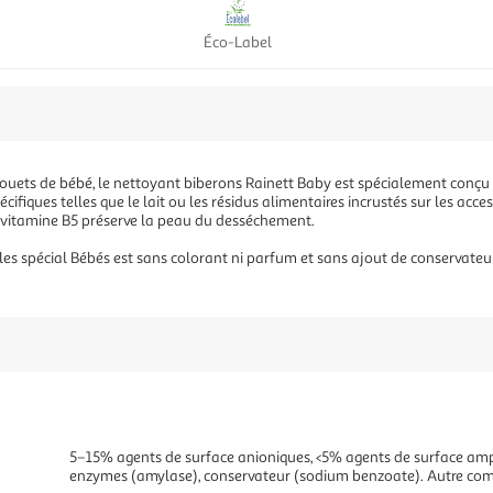
Éco-Label
et jouets de bébé, le nettoyant biberons Rainett Baby est spécialement conçu
cifiques telles que le lait ou les résidus alimentaires incrustés sur les acce
ovitamine B5 préserve la peau du desséchement.
les spécial Bébés est sans colorant ni parfum et sans ajout de conservateur.
5–15% agents de surface anioniques, <5% agents de surface amp
enzymes (amylase), conservateur (sodium benzoate). Autre com