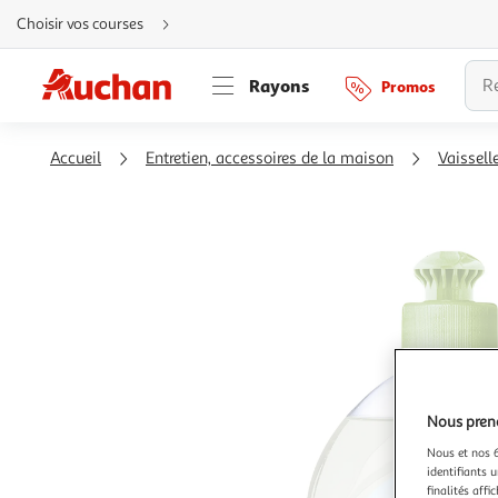
Aller
Choisir vos courses
directement
au
contenu
Aller
Rayons
Promos
directement
à
la
recherche
Aller
Accueil
Entretien, accessoires de la maison
Vaisselle
directement
à
la
navigation
Aller
directement
à
la
rubrique
besoin
d'aide
Nous preno
Nous et nos 6
identifiants u
finalités affi