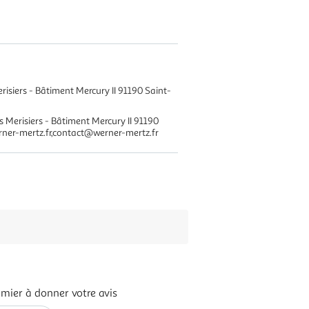
isiers - Bâtiment Mercury II 91190 Saint-
Merisiers - Bâtiment Mercury II 91190
rner-mertz.fr,contact@werner-mertz.fr
emier à donner votre avis