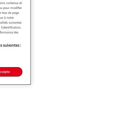
tains contenus et
nu pour modifier
en bas de page.
ous à notre
nalités suivantes
l’identification.
erformance des
s suivantes :
accepte