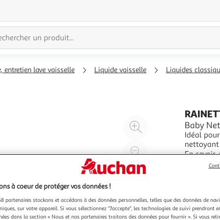
, entretien lave vaisselle
Liquide vaisselle
Liquides classiq
RAINET
Agrandir
Baby Net
Idéal pour
l'illustration
nettoyant
à
Réduire
les access
En savoir 
200%
l'illustration
spécifique
Cont
500ml
les access
à
Partager
100
le
ns à coeur de protéger vos données !
%
produit
8 partenaires stockons et accédons à des données personnelles, telles que des données de nav
niques, sur votre appareil. Si vous sélectionnez "J'accepte", les technologies de suivi prendront e
chées dans la section « Nous et nos partenaires traitons des données pour fournir ». Si vous retir