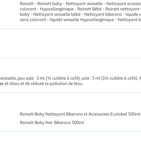
Rainett - Rainett baby - Nettoyant vaisselle - Nettoyant access
colorant - Hypoallergénique - Rainett Bébé - Rainett nettoyant v
baby - Nettoyant vaisselle bébé - Nettoyant biberons - liquide v
sans colorant - liquide vaisselle Hypoallergénique - Nettoyant 
sselle, peu sale : 3 ml (¾ cuillère à café), sale : 5 ml (1¼ cuillère à café).
 et d’eau et de réduire la pollution de l’eau.
Rainett Baby Nettoyant Biberons et Accessoires Ecolabel 500ml
Rainett Baby Net. Biberons 500ml