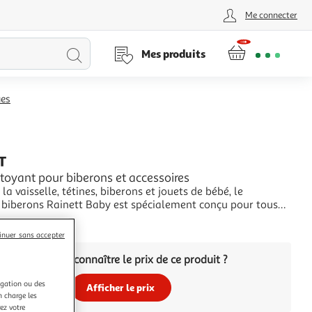
Me connecter
Lancer
Mes produits
la
ues
recherche
T
toyant pour biberons et accessoires
 la vaisselle, tétines, biberons et jouets de bébé, le
 biberons Rainett Baby est spécialement conçu pour tous
oires de bébé. Sa formule agit efficacement sur les taches
+
s telles que le lait ou les résidus alimentaires incrustés sur
inuer sans accepter
oires de bébé et s
Vous voulez connaître le prix de ce produit ?
igation ou des
Afficher le prix
n charge les
ez votre