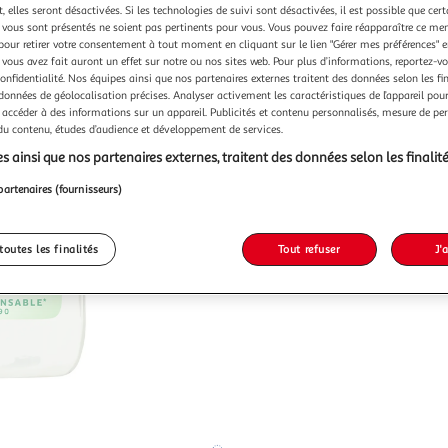
 elles seront désactivées. Si les technologies de suivi sont désactivées, il est possible que cer
vous sont présentés ne soient pas pertinents pour vous. Vous pouvez faire réapparaître ce me
pour retirer votre consentement à tout moment en cliquant sur le lien "Gérer mes préférences" 
 vous avez fait auront un effet sur notre ou nos sites web. Pour plus d’informations, reportez-v
confidentialité. Nos équipes ainsi que nos partenaires externes traitent des données selon les fi
 données de géolocalisation précises. Analyser activement les caractéristiques de l’appareil pour 
 accéder à des informations sur un appareil. Publicités et contenu personnalisés, mesure de p
 du contenu, études d’audience et développement de services.
s ainsi que nos partenaires externes, traitent des données selon les finalité
partenaires (fournisseurs)
toutes les finalités
Tout refuser
J'