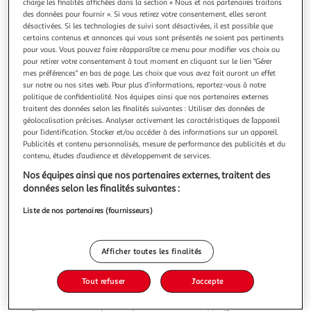
charge les finalités affichées dans la section « Nous et nos partenaires traitons
des données pour fournir ». Si vous retirez votre consentement, elles seront
désactivées. Si les technologies de suivi sont désactivées, il est possible que
certains contenus et annonces qui vous sont présentés ne soient pas pertinents
pour vous. Vous pouvez faire réapparaître ce menu pour modifier vos choix ou
pour retirer votre consentement à tout moment en cliquant sur le lien "Gérer
5.0
(3)
mes préférences" en bas de page. Les choix que vous avez fait auront un effet
RAID
sur notre ou nos sites web. Pour plus d’informations, reportez-vous à notre
politique de confidentialité. Nos équipes ainsi que nos partenaires externes
Max recharges jour et nuit anti-moustiques et
traitent des données selon les finalités suivantes : Utiliser des données de
moustiques tigres TP18
géolocalisation précises. Analyser activement les caractéristiques de l’appareil
La recharge Night & Day™ RAID MAX® protège contre les
pour l’identification. Stocker et/ou accéder à des informations sur un appareil.
Publicités et contenu personnalisés, mesure de performance des publicités et du
moustiques et moustiques tigres. Une recharge vous assure
contenu, études d’audience et développement de services.
jusqu’à 240 heures de protection. Utilisez la recharge RAID
En savoir +
MAX® Night & Day™ uniquement avec le diffuseur
Nos équipes ainsi que nos partenaires externes, traitent des
2 recharges
électrique RAID MAX® Night & Day™. Utilisez les produits
données selon les finalités suivantes :
insecticides avec précau
Vous voulez connaître le prix de ce produit ?
Liste de nos partenaires (fournisseurs)
Afficher le prix
Afficher toutes les finalités
Tout refuser
J'accepte