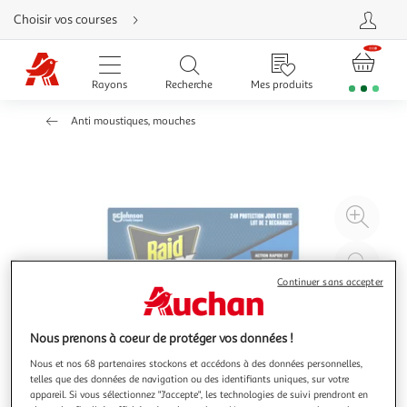
Aller
Choisir vos courses
directement
au
contenu
Aller
directement
Rayons
Recherche
Mes produits
à
la
recherche
Anti moustiques, mouches
Aller
directement
à
la
navigation
Aller
directement
à
Agr
la
rubrique
l'il
besoin
d'aide
à
Réd
20
l'il
Continuer sans accepter
à
Par
100
le
Nous prenons à coeur de protéger vos données !
%
pro
Nous et nos 68 partenaires stockons et accédons à des données personnelles,
telles que des données de navigation ou des identifiants uniques, sur votre
appareil. Si vous sélectionnez "J'accepte", les technologies de suivi prendront en