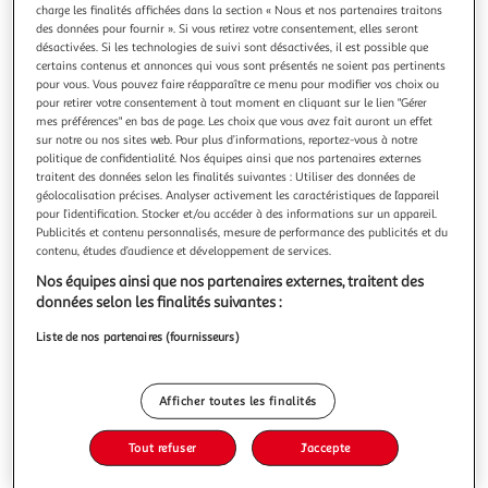
charge les finalités affichées dans la section « Nous et nos partenaires traitons
des données pour fournir ». Si vous retirez votre consentement, elles seront
désactivées. Si les technologies de suivi sont désactivées, il est possible que
certains contenus et annonces qui vous sont présentés ne soient pas pertinents
pour vous. Vous pouvez faire réapparaître ce menu pour modifier vos choix ou
pour retirer votre consentement à tout moment en cliquant sur le lien "Gérer
QUE REVIENNENT CEUX QUI SONT LOIN, Adrian
mes préférences" en bas de page. Les choix que vous avez fait auront un effet
Pierre
sur notre ou nos sites web. Pour plus d’informations, reportez-vous à notre
Là, sur la route de la mer, après le portail blanc,
politique de confidentialité. Nos équipes ainsi que nos partenaires externes
dissimulées derrière les haies de troènes, les tilleuls et les
traitent des données selon les finalités suivantes : Utiliser des données de
hortensias, se trouvaient les vacances en Bretagne. Août
En savoir +
géolocalisation précises. Analyser activement les caractéristiques de l’appareil
était le mois qui ressemblait le plus à la vie . Revenu passer
pour l’identification. Stocker et/ou accéder à des informations sur un appareil.
Vous voulez connaître le prix de ce produit ?
Publicités et contenu personnalisés, mesure de performance des publicités et du
l'été dans la grande maison familiale du Finistère, entre
contenu, études d’audience et développement de services.
après-
Afficher le prix
Nos équipes ainsi que nos partenaires externes, traitent des
données selon les finalités suivantes :
Liste de nos partenaires (fournisseurs)
Description
Afficher toutes les finalités
Caractéristiques
Tout refuser
J'accepte