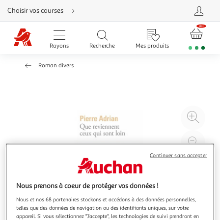
Aller
Choisir vos courses
directement
au
contenu
Aller
directement
Rayons
Recherche
Mes produits
à
la
recherche
Roman divers
Aller
directement
à
la
navigation
Aller
directement
à
Agr
la
rubrique
l'il
besoin
d'aide
à
Réd
20
l'il
Continuer sans accepter
à
Par
100
le
Nous prenons à coeur de protéger vos données !
%
pro
Nous et nos 68 partenaires stockons et accédons à des données personnelles,
telles que des données de navigation ou des identifiants uniques, sur votre
appareil. Si vous sélectionnez "J'accepte", les technologies de suivi prendront en