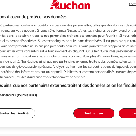
Cont
17,49
ns à coeur de protéger vos données !
17,49€ / pce
8 partenaires stockons et accédons à des données personnelles, telles que des données de nav
dont 0,30€ d'
niques, sur votre appareil. Si vous sélectionnez "J'accepte", les technologies de suivi prendront e
chées dans la section « Nous et nos partenaires traitons des données pour fournir ». Si vous retir
 elles seront désactivées. Si les technologies de suivi sont désactivées, il est possible que cer
vous sont présentés ne soient pas pertinents pour vous. Vous pouvez faire réapparaître ce me
pour retirer votre consentement à tout moment en cliquant sur le lien "Gérer mes préférences" 
 vous avez fait auront un effet sur notre ou nos sites web. Pour plus d’informations, reportez-v
confidentialité. Nos équipes ainsi que nos partenaires externes traitent des données selon les fi
 données de géolocalisation précises. Analyser activement les caractéristiques de l’appareil pour 
 accéder à des informations sur un appareil. Publicités et contenu personnalisés, mesure de p
 du contenu, études d’audience et développement de services.
s ainsi que nos partenaires externes, traitent des données selon les finalité
partenaires (fournisseurs)
toutes les finalités
Tout refuser
J'