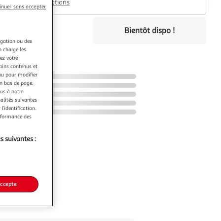
Plus d'options
inuer sans accepter
€
Bientôt dispo !
igation ou des
éco-part.
n charge les
ez votre
tains contenus et
nu pour modifier
en bas de page.
ous à notre
nalités suivantes
l’identification.
erformance des
s suivantes :
accepte