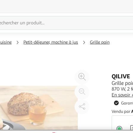
cuisine
Petit-déjeuner, machine à jus
Grille pain
Agrandir
QILIVE
l'illustration
Grille pa
870 W, 2 f
à
Réduire
En savoir 
200%
l'illustration
Garant
à
Partager
100
le
Vendu par
%
produit