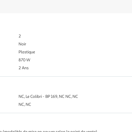
2
Noir
Plastique
870 W
2 Ans
NC, Le Colibri - BP 169, NC NC, NC
NC, NC
in (modalités de mise en oeuvre selon le point de vente).