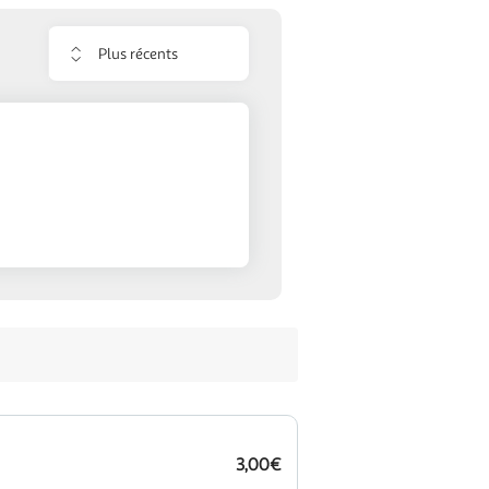
Trier
les
avis
3,00€