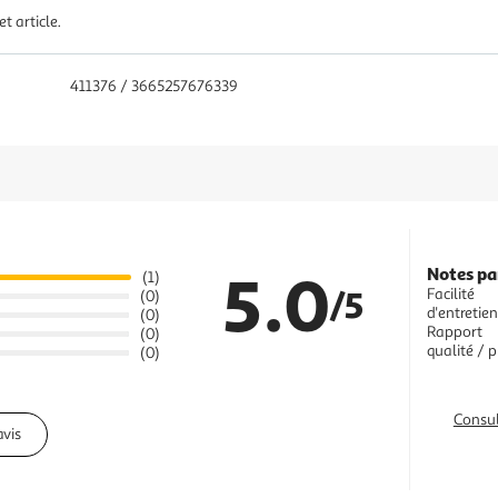
t article.
411376 / 3665257676339
5.0
Notes pa
(1)
/5
Facilité
(0)
d'entretien
(0)
Rapport
(0)
qualité / p
(0)
Consul
avis