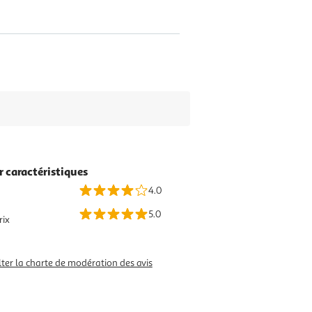
r caractéristiques
4.0
5.0
rix
ter la charte de modération des avis