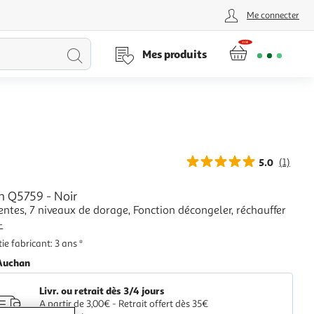
Me connecter
Lancer
Mes produits
la
recherche
5.0
(1)
in Q5759 - Noir
entes, 7 niveaux de dorage, Fonction décongeler, réchauffer
+
ie fabricant: 3 ans *
Auchan
Livr. ou retrait dès 3/4 jours
A partir de 3,00€ - Retrait offert dès 35€