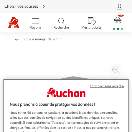
Aller
Choisir vos courses
directement
au
contenu
Aller
directement
Rayons
Recherche
Mes produits
à
la
recherche
Table à manger de jardin
Aller
directement
à
la
navigation
Aller
directement
à
Agr
la
rubrique
l'il
besoin
d'aide
à
Réd
Continuer sans accepter
20
l'il
à
Par
Nous prenons à coeur de protéger vos données !
100
le
%
pro
Nous et nos 68 partenaires stockons et accédons à des données personnelles,
telles que des données de navigation ou des identifiants uniques, sur votre
appareil. Si vous sélectionnez "J'accepte", les technologies de suivi prendront en
charge les finalités affichées dans la section « Nous et nos partenaires traitons