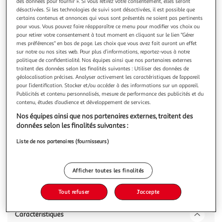
des données pour fournir ». Si vous retirez votre consentement, elles seront
désactivées. Si les technologies de suivi sont désactivées, il est possible que
certains contenus et annonces qui vous sont présentés ne soient pas pertinents
pour vous. Vous pouvez faire réapparaître ce menu pour modifier vos choix ou
pour retirer votre consentement à tout moment en cliquant sur le lien "Gérer
mes préférences" en bas de page. Les choix que vous avez fait auront un effet
PROLOISIRS
sur notre ou nos sites web. Pour plus d’informations, reportez-vous à notre
Table de jardin rectangulaire Lorita - graphite 110 x 71
politique de confidentialité. Nos équipes ainsi que nos partenaires externes
traitent des données selon les finalités suivantes : Utiliser des données de
x 70 cm
géolocalisation précises. Analyser activement les caractéristiques de l’appareil
Les particularités du guéridon rectangulaire 110 x 70 cm
pour l’identification. Stocker et/ou accéder à des informations sur un appareil.
:Pratique : pliant, il se déplace et se range aisément.Châssis
Publicités et contenu personnalisés, mesure de performance des publicités et du
acier, plateau aluminium.Idéal pour les petits extérieurs,
En savoir +
contenu, études d’audience et développement de services.
balcons.Vous allez adorer le côté fonctionnel et simple de
Nos équipes ainsi que nos partenaires externes, traitent des
Vous voulez connaître le prix de ce produit ?
son utilisation au quotidien. Le piétement pliant du
données selon les finalités suivantes :
guéridon
Afficher le prix
Liste de nos partenaires (fournisseurs)
Afficher toutes les finalités
Description
Tout refuser
J'accepte
Caractéristiques