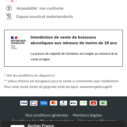
Accessibilité : non conforme
Espace sourds et malentendants
Interdiction de vente de boissons
alcooliques aux mineurs de moins de 18 ans
La preuve de majorité de l'acheteur est exigée au moment de la
vente en ligne.
* Voir les conditions
en cliquant ici
** L’abus d’alcool est dangereux pour la santé, à consommer avec modération
Pour votre santé, évitez de grignoter entre les repas.
www.mangerbouger.fr
Nos conditions générales
Mentions légales
Conditions des offres et promotions
Gérer mes préférences
Auchan France