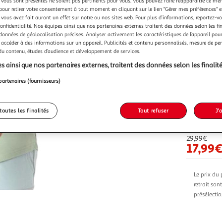
vous sont présentés ne soient pas pertinents pour vous. Vous pouvez faire réapparaître ce me
pour retirer votre consentement à tout moment en cliquant sur le lien "Gérer mes préférences" 
 vous avez fait auront un effet sur notre ou nos sites web. Pour plus d’informations, reportez-v
confidentialité. Nos équipes ainsi que nos partenaires externes traitent des données selon les fi
 données de géolocalisation précises. Analyser activement les caractéristiques de l’appareil pour 
Vendu p
 accéder à des informations sur un appareil. Publicités et contenu personnalisés, mesure de p
 du contenu, études d’audience et développement de services.
s ainsi que nos partenaires externes, traitent des données selon les finalité
partenaires (fournisseurs)
Vendu p
toutes les finalités
Tout refuser
J'
-40 %
29,99€
17,99
Le prix du 
retrait son
présélectio