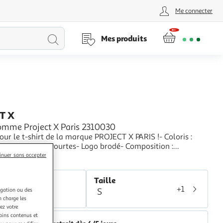
Me connecter
Lancer
Mes produits
la
recherche
T X
Homme Project X Paris 2310030
ur le t-shirt de la marque PROJECT X PARIS !- Coloris :
 rond- Manches courtes- Logo brodé- Composition :
, 30%polyester 5%Élasthannne
+
inuer sans accepter
space sport
r
Taille
+1
S
igation ou des
rt
n charge les
ez votre
tains contenus et