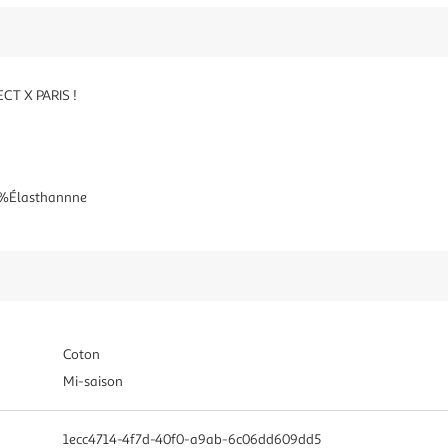
ECT X PARIS !
 5%Élasthannne
Coton
Mi-saison
1ecc4714-4f7d-40f0-a9ab-6c06dd609dd5