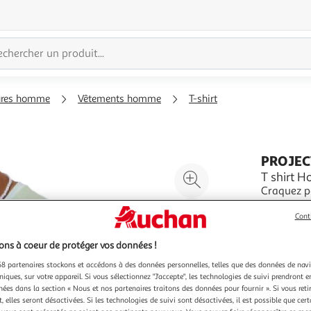
ures homme
Vêtements homme
T-shirt
PROJEC
Agrandir
T shirt 
Craquez po
l'illustration
vert- Col
à
Réduire
65%coton
En savoir 
Cont
200%
l'illustration
Vendu par
E
à
Partager
ns à coeur de protéger vos données !
Couleu
100
le
8 partenaires stockons et accédons à des données personnelles, telles que des données de nav
Ve
niques, sur votre appareil. Si vous sélectionnez "J'accepte", les technologies de suivi prendront e
%
produit
chées dans la section « Nous et nos partenaires traitons des données pour fournir ». Si vous retir
 elles seront désactivées. Si les technologies de suivi sont désactivées, il est possible que cer