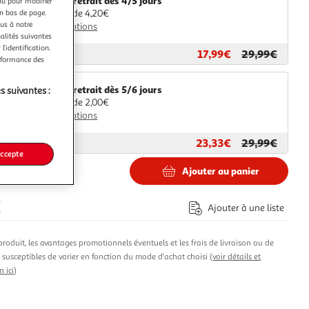
Livr. ou retrait dès 4/5 jours
nu pour modifier
A partir de 4,20€
en bas de page.
ous à notre
Plus d'options
nalités suivantes
l’identification.
17,99€
29,99€
ar
Espace sport
erformance des
Livr. ou retrait dès 5/6 jours
s suivantes :
A partir de 2,00€
Plus d'options
23,33€
29,99€
ar
Multishop
accepte
Ajouter au panier
€
Ajouter à une liste
produit, les avantages promotionnels éventuels et les frais de livraison ou de
t susceptibles de varier en fonction du mode d'achat choisi (
voir détails et
n ici
)