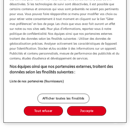
Illustration
Illustration
désactivées. Si les technologies de suivi sont désactivées, il est possible que
précédente
suivante
certains contenus et annonces qui vous sont présentés ne soient pas pertinents
pour vous. Vous pouvez faire réapparaître ce menu pour modifier vos choix ou
pour retirer votre consentement à tout moment en cliquant sur le lien "Gérer
mes préférences" en bas de page. Les choix que vous avez fait auront un effet
PROJECT X
sur notre ou nos sites web. Pour plus d’informations, reportez-vous à notre
politique de confidentialité. Nos équipes ainsi que nos partenaires externes
Joggings /Beige Homme Project X Paris Tricolore
traitent des données selon les finalités suivantes : Utiliser des données de
Optez pour le jogging de la marque PROJECT X PARIS à
géolocalisation précises. Analyser activement les caractéristiques de l’appareil
prix bas !- Coloris : Beige/Bleu- Ceinture élastique avec
pour l’identification. Stocker et/ou accéder à des informations sur un appareil.
cordon de serrage à la taille- Poches normales de chaque
En savoir +
Publicités et contenu personnalisés, mesure de performance des publicités et du
côté du pantalon- Logo brodé sur le côté gauche au devant
contenu, études d’audience et développement de services.
Vous voulez connaître le prix de ce produit ?
du pantalon- Finition élastique en bas du pantalon-
Nos équipes ainsi que nos partenaires externes, traitent des
Composition : 55%Coton
données selon les finalités suivantes :
Afficher le prix
Liste de nos partenaires (fournisseurs)
Afficher toutes les finalités
Description
Tout refuser
J'accepte
Caractéristiques