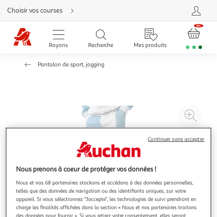
Aller
Choisir vos courses
directement
au
contenu
Aller
directement
Rayons
Recherche
Mes produits
à
la
recherche
Pantalon de sport, jogging
Aller
directement
à
la
navigation
Aller
directement
à
Agr
la
rubrique
l'il
besoin
d'aide
à
Réd
Continuer sans accepter
20
l'il
à
Par
Nous prenons à coeur de protéger vos données !
100
le
Nous et nos 68 partenaires stockons et accédons à des données personnelles,
%
pro
telles que des données de navigation ou des identifiants uniques, sur votre
appareil. Si vous sélectionnez "J'accepte", les technologies de suivi prendront en
charge les finalités affichées dans la section « Nous et nos partenaires traitons
des données pour fournir ». Si vous retirez votre consentement, elles seront