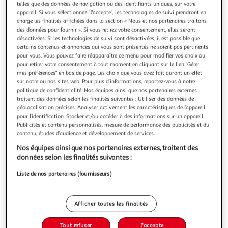
telles que des données de navigation ou des identifiants uniques, sur votre
appareil. Si vous sélectionnez "J'accepte", les technologies de suivi prendront en
charge les finalités affichées dans la section « Nous et nos partenaires traitons
des données pour fournir ». Si vous retirez votre consentement, elles seront
désactivées. Si les technologies de suivi sont désactivées, il est possible que
Nouveauté
certains contenus et annonces qui vous sont présentés ne soient pas pertinents
pour vous. Vous pouvez faire réapparaître ce menu pour modifier vos choix ou
PREPARATION AU BREVET, 3E CYCLE 4. LECONS,
pour retirer votre consentement à tout moment en cliquant sur le lien "Gérer
METHODE ET EXERCICES, EDITION 2022, Randanne
mes préférences" en bas de page. Les choix que vous avez fait auront un effet
sur notre ou nos sites web. Pour plus d’informations, reportez-vous à notre
Florence
politique de confidentialité. Nos équipes ainsi que nos partenaires externes
Un cahier innovant pour préparer l'épreuve de français au
traitent des données selon les finalités suivantes : Utiliser des données de
Brevet. 40 fiches synthétiques pour analyser les questions
géolocalisation précises. Analyser activement les caractéristiques de l’appareil
récurrentes de l'épreuve et mémoriser les notions
En savoir +
pour l’identification. Stocker et/ou accéder à des informations sur un appareil.
essentielles. Plus de 200 exercices et des sujets complets
Vendu par
GpasPlus
Publicités et contenu personnalisés, mesure de performance des publicités et du
pour s'entraîner. Une méthode qui guide pas à pas.Auteur :
contenu, études d’audience et développement de services.
Randanne Floren
Livraison dès 6/7 jours
Nos équipes ainsi que nos partenaires externes, traitent des
3,00€
données selon les finalités suivantes :
Plus d'options
Liste de nos partenaires (fournisseurs)
6,60€
Vendu par
GpasPlus
Ajouter au panier
Afficher toutes les finalités
6,60€
Tout refuser
J'accepte