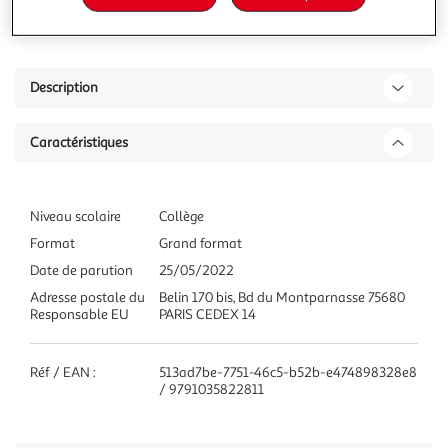
Ajouter à une liste
Description
Caractéristiques
Niveau scolaire
Collège
Format
Grand format
Date de parution
25/05/2022
Adresse postale du
Belin 170 bis, Bd du Montparnasse 75680
Responsable EU
PARIS CEDEX 14
Réf / EAN :
513ad7be-7751-46c5-b52b-e474898328e8
/ 9791035822811