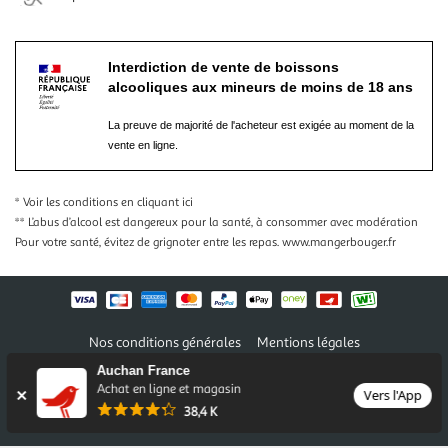
Interdiction de vente de boissons
alcooliques aux mineurs de moins de 18 ans
La preuve de majorité de l'acheteur est exigée au moment de la
vente en ligne.
* Voir les conditions
en cliquant ici
** L’abus d’alcool est dangereux pour la santé, à consommer avec modération
Pour votre santé, évitez de grignoter entre les repas.
www.mangerbouger.fr
Nos conditions générales
Mentions légales
Conditions des offres et promotions
Gérer mes préférences
Auchan France
Politique de confidentialité
Informations légales marketplace
Achat en ligne et magasin
Vers l'App
38,4 K
Auchan 2026 © Tous droits réservés