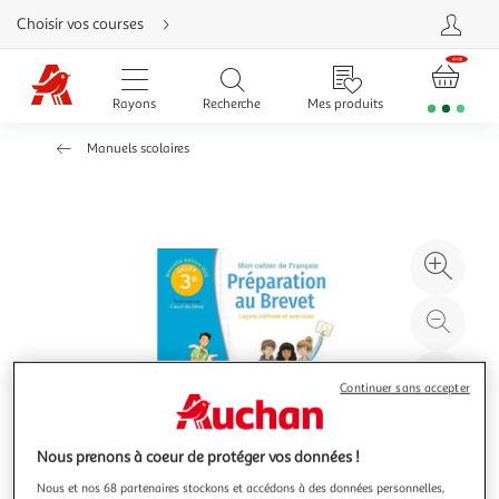
Aller
Choisir vos courses
directement
au
contenu
Aller
directement
Rayons
Recherche
Mes produits
à
la
recherche
Manuels scolaires
Aller
directement
à
la
navigation
Aller
directement
à
Agr
la
rubrique
l'il
besoin
d'aide
à
Réd
20
l'il
à
Par
Continuer sans accepter
100
le
%
pro
Nous prenons à coeur de protéger vos données !
Nous et nos 68 partenaires stockons et accédons à des données personnelles,