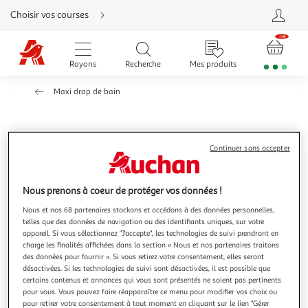
Aller
Choisir vos courses
directement
au
contenu
Aller
directement
Rayons
Recherche
Mes produits
à
la
recherche
Maxi drap de bain
Aller
directement
à
la
navigation
Aller
directement
Continuer sans accepter
à
la
Vous voulez connaître le prix de ce produit ?
rubrique
besoin
Nous prenons à coeur de protéger vos données !
d'aide
Afficher le prix
Nous et nos 68 partenaires stockons et accédons à des données personnelles,
telles que des données de navigation ou des identifiants uniques, sur votre
appareil. Si vous sélectionnez "J'accepte", les technologies de suivi prendront en
charge les finalités affichées dans la section « Nous et nos partenaires traitons
des données pour fournir ». Si vous retirez votre consentement, elles seront
Caractéristiques
désactivées. Si les technologies de suivi sont désactivées, il est possible que
certains contenus et annonces qui vous sont présentés ne soient pas pertinents
pour vous. Vous pouvez faire réapparaître ce menu pour modifier vos choix ou
pour retirer votre consentement à tout moment en cliquant sur le lien "Gérer
Réf / EAN :