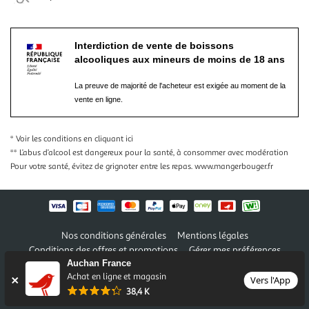
Interdiction de vente de boissons
alcooliques aux mineurs de moins de 18 ans
La preuve de majorité de l'acheteur est exigée au moment de la
vente en ligne.
* Voir les conditions
en cliquant ici
** L’abus d’alcool est dangereux pour la santé, à consommer avec modération
Pour votre santé, évitez de grignoter entre les repas.
www.mangerbouger.fr
Nos conditions générales
Mentions légales
Conditions des offres et promotions
Gérer mes préférences
Auchan France
Politique de confidentialité
Informations légales marketplace
Achat en ligne et magasin
Vers l'App
Auchan 2026 © Tous droits réservés
38,4 K