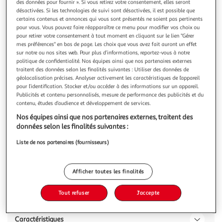
Illustration
Illustration
des données pour fournir ». Si vous retirez votre consentement, elles seront
désactivées. Si les technologies de suivi sont désactivées, il est possible que
précédente
suivante
certains contenus et annonces qui vous sont présentés ne soient pas pertinents
pour vous. Vous pouvez faire réapparaître ce menu pour modifier vos choix ou
pour retirer votre consentement à tout moment en cliquant sur le lien "Gérer
mes préférences" en bas de page. Les choix que vous avez fait auront un effet
3.7
(3)
sur notre ou nos sites web. Pour plus d’informations, reportez-vous à notre
POUCE
politique de confidentialité. Nos équipes ainsi que nos partenaires externes
traitent des données selon les finalités suivantes : Utiliser des données de
Préparation de fraises
géolocalisation précises. Analyser activement les caractéristiques de l’appareil
Préparation de fraises
pour l’identification. Stocker et/ou accéder à des informations sur un appareil.
En savoir +
Publicités et contenu personnalisés, mesure de performance des publicités et du
contenu, études d’audience et développement de services.
450g
Nos équipes ainsi que nos partenaires externes, traitent des
Vous voulez connaître le prix de ce produit ?
données selon les finalités suivantes :
Afficher le prix
Liste de nos partenaires (fournisseurs)
Afficher toutes les finalités
Description
Tout refuser
J'accepte
Caractéristiques