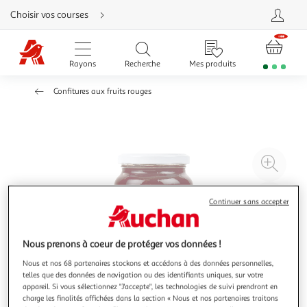
Aller
Choisir vos courses
directement
au
contenu
Aller
directement
Rayons
Recherche
Mes produits
à
la
recherche
Confitures aux fruits rouges
Aller
directement
à
la
navigation
Aller
directement
à
Agr
la
rubrique
l'il
besoin
d'aide
à
Réd
Continuer sans accepter
20
l'il
à
Par
100
le
Nous prenons à coeur de protéger vos données !
%
pro
Nous et nos 68 partenaires stockons et accédons à des données personnelles,
telles que des données de navigation ou des identifiants uniques, sur votre
appareil. Si vous sélectionnez "J'accepte", les technologies de suivi prendront en
charge les finalités affichées dans la section « Nous et nos partenaires traitons