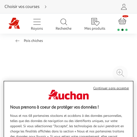
Aller
Choisir vos courses
directement
au
contenu
Aller
directement
Rayons
Recherche
Mes produits
à
la
recherche
Pois chiches
Aller
directement
à
la
navigation
Aller
directement
à
Agr
la
rubrique
l'il
besoin
d'aide
à
Réd
Continuer sans accepter
20
l'il
à
Par
Nous prenons à coeur de protéger vos données !
100
le
Nous et nos 68 partenaires stockons et accédons à des données personnelles,
%
pro
telles que des données de navigation ou des identifiants uniques, sur votre
appareil. Si vous sélectionnez "J'accepte", les technologies de suivi prendront en
charge les finalités affichées dans la section « Nous et nos partenaires traitons
des données pour fournir ». Si vous retirez votre consentement, elles seront