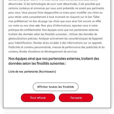
désactivées. Si les technologies de suivi sont désactivées, il est possible que
certains contenus et annonces qui vous sont présentés ne soient pas pertinents
pour vous. Vous pouvez faire réapparaître ce menu pour modifier vos choix ou
pour retirer votre consentement à tout moment en cliquant sur le lien "Gérer
mes préférences" en bas de page. Les choix que vous avez fait auront un effet
POTAGERS DE GASCOGNE
sur notre ou nos sites web. Pour plus d’informations, reportez-vous à notre
politique de confidentialité. Nos équipes ainsi que nos partenaires externes
Pois chiche à l'orientale bio
traitent des données selon les finalités suivantes : Utiliser des données de
320g
géolocalisation précises. Analyser activement les caractéristiques de l’appareil
pour l’identification. Stocker et/ou accéder à des informations sur un appareil.
Vous voulez connaître le prix de ce produit ?
Publicités et contenu personnalisés, mesure de performance des publicités et du
contenu, études d’audience et développement de services.
Afficher le prix
Nos équipes ainsi que nos partenaires externes, traitent des
données selon les finalités suivantes :
Liste de nos partenaires (fournisseurs)
Eurofeuille - Bio européen
Afficher toutes les finalités
Format
Tout refuser
J'accepte
Caractéristiques