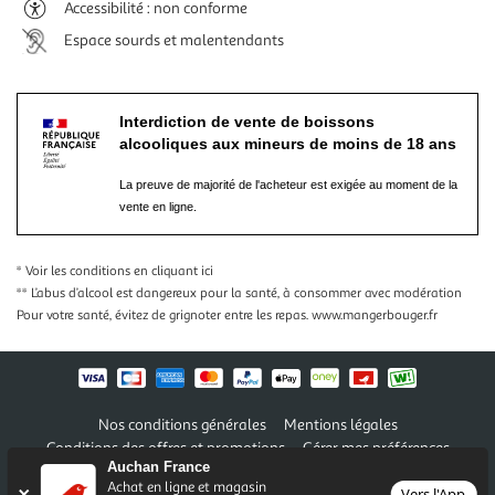
Accessibilité : non conforme
Espace sourds et malentendants
Interdiction de vente de boissons
alcooliques aux mineurs de moins de 18 ans
La preuve de majorité de l'acheteur est exigée au moment de la
vente en ligne.
* Voir les conditions
en cliquant ici
** L’abus d’alcool est dangereux pour la santé, à consommer avec modération
Pour votre santé, évitez de grignoter entre les repas.
www.mangerbouger.fr
Nos conditions générales
Mentions légales
Conditions des offres et promotions
Gérer mes préférences
Auchan France
Politique de confidentialité
Informations légales marketplace
Achat en ligne et magasin
Vers l'App