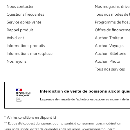
Nous contacter
Nos magasins, drives
Questions fréquentes
Tous nos modes de l
Service après-vente
Programme de fidél
Rappel produit
Offres de financem
Avis client
Auchan Traiteur
Informations produits
Auchan Voyages
Informations marketplace
Auchan Billetterie
Nos rayons
Auchan Photo
Tous nos services
Interdiction de vente de boissons alcooliqu
La preuve de majorité de l'acheteur est exigée au moment de la 
* Voir les conditions
en cliquant ici
** L’abus d’alcool est dangereux pour la santé, à consommer avec modération
Pour votre santé, évitez de grignoter entre les repas.
www.mangerbouger.fr