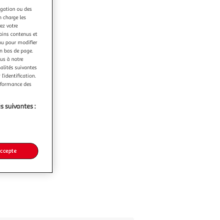
igation ou des
n charge les
ez votre
tains contenus et
nu pour modifier
en bas de page.
ous à notre
nalités suivantes
l’identification.
erformance des
s suivantes :
accepte