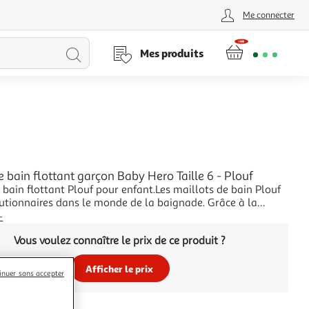
Me connecter
Lancer
Mes produits
la
recherche
e bain flottant garçon Baby Hero Taille 6 - Plouf
 bain flottant Plouf pour enfant.Les maillots de bain Plouf
lutionnaires dans le monde de la baignade. Grâce à la
e FibreAir qui renferme 97 % d'air dans ses particules, le
+
 bain Plouf permet à l'enfant de se maintenir à
Vous voulez connaître le prix de ce produit ?
ale dans l'eau. Ce tissu imper
Afficher le prix
inuer sans accepter