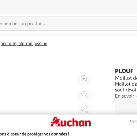
Sécurité, alarme piscine
PLOUF
Agrandir
Maillot d
Maillot de
l'illustration
sont révo
à
Réduire
technologi
En savoir 
200%
l'illustration
maillot de
l'horizont
à
Partager
100
le
Cont
%
produit
ns à coeur de protéger vos données !