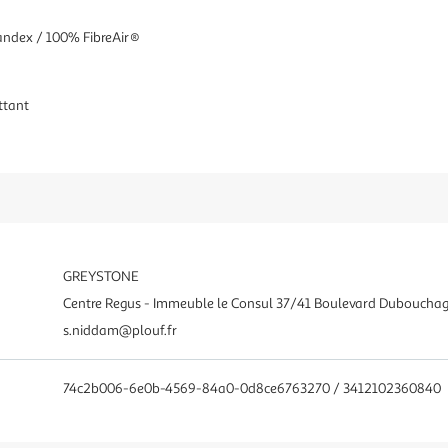
pandex / 100% FibreAir®
ttant
GREYSTONE
Centre Regus - Immeuble le Consul 37/41 Boulevard Duboucha
s.niddam@plouf.fr
74c2b006-6e0b-4569-84a0-0d8ce6763270 / 3412102360840