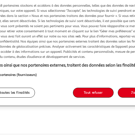
8 partenaires stockons et accédons à des données personnelles, telles que des données de nav
niques, sur votre appareil. Si vous sélectionnez "J'accepte", les technologies de suivi prendront e
chées dans la section « Nous et nos partenaires traitons des données pour fournir ». Si vous retir
 elles seront désactivées. Si les technologies de suivi sont désactivées, il est possible que cer
vous sont présentés ne soient pas pertinents pour vous. Vous pouvez faire réapparaître ce me
pour retirer votre consentement à tout moment en cliquant sur le lien "Gérer mes préférences" 
 vous avez fait auront un effet sur notre ou nos sites web. Pour plus d’informations, reportez-v
confidentialité. Nos équipes ainsi que nos partenaires externes traitent des données selon les fi
 données de géolocalisation précises. Analyser activement les caractéristiques de l’appareil pour 
 accéder à des informations sur un appareil. Publicités et contenu personnalisés, mesure de p
 du contenu, études d’audience et développement de services.
s ainsi que nos partenaires externes, traitent des données selon les finalité
partenaires (fournisseurs)
toutes les finalités
Tout refuser
J'