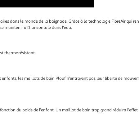
aires dans le monde de la baignade. Grâce à la technologie FibreAir qui renf
se maintenir à l'horizontale dans l'eau.
est thermorésistant.
 enfants, les maillots de bain Plouf n'entravent pas leur liberté de mouvem
 fonction du poids de l'enfant. Un maillot de bain trop grand réduira l'effet 