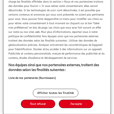
charge les finalités affichées dans la section « Nous et nos partenaires traitons
des données pour fournir ». Si vous retirez votre consentement, elles seront
désactivées. Si les technologies de suivi sont désactivées, il est possible que
certains contenus et annonces qui vous sont présentés ne soient pas pertinents
pour vous. Vous pouvez faire réapparaître ce menu pour modifier vos choix ou
pour retirer votre consentement à tout moment en cliquant sur le lien "Gérer
PEUT-ON ENCORE ETRE GALANT ?, Tamas Jennifer
mes préférences" en bas de page. Les choix que vous avez fait auront un effet
Que reste-t-il de la galanterie aujourd'hui ? Mythe franco-
sur notre ou nos sites web. Pour plus d’informations, reportez-vous à notre
français , culture du viol ou liberté d'importuner , ce fétiche
politique de confidentialité. Nos équipes ainsi que nos partenaires externes
culturel est devenu un épouvantail. Or les débats occultent
En savoir +
traitent des données selon les finalités suivantes : Utiliser des données de
la richesse et la complexité de la galanterie. Moins qu'une
géolocalisation précises. Analyser activement les caractéristiques de l’appareil
Vous voulez connaître le prix de ce produit ?
notion fixe, elle fut d'emblée un champ de bataille q
pour l’identification. Stocker et/ou accéder à des informations sur un appareil.
Publicités et contenu personnalisés, mesure de performance des publicités et du
contenu, études d’audience et développement de services.
Afficher le prix
Nos équipes ainsi que nos partenaires externes, traitent des
données selon les finalités suivantes :
Liste de nos partenaires (fournisseurs)
Description
Afficher toutes les finalités
Caractéristiques
Tout refuser
J'accepte