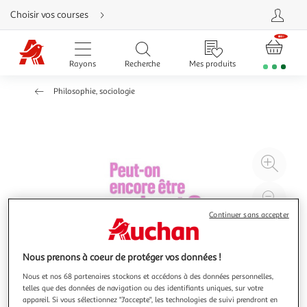
Aller
Choisir vos courses
directement
au
contenu
Aller
directement
Rayons
Recherche
Mes produits
à
la
recherche
Philosophie, sociologie
Aller
directement
à
la
navigation
Aller
directement
à
Agr
la
rubrique
l'il
besoin
d'aide
à
Réd
20
l'il
Continuer sans accepter
à
Par
100
le
Nous prenons à coeur de protéger vos données !
%
pro
Nous et nos 68 partenaires stockons et accédons à des données personnelles,
telles que des données de navigation ou des identifiants uniques, sur votre
appareil. Si vous sélectionnez "J'accepte", les technologies de suivi prendront en