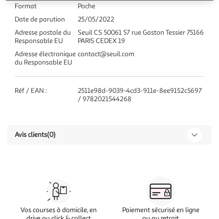
Format
Poche
Date de parution
25/05/2022
Adresse postale du
Seuil CS 50061 57 rue Gaston Tessier 75166
Responsable EU
PARIS CEDEX 19
Adresse électronique
contact@seuil.com
du Responsable EU
Réf / EAN :
2511e98d-9039-4cd3-911e-8ee9152c5697
/ 9782021544268
Avis clients
(0)
Vos courses à domicile, en
Paiement sécurisé en ligne
drive ou click & collect
ou au retrait