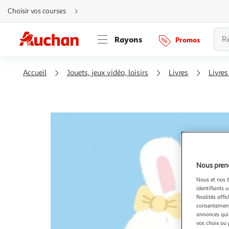
Aller
Choisir vos courses
directement
au
contenu
Aller
Rayons
Promos
directement
à
la
recherche
Aller
Accueil
Jouets, jeux vidéo, loisirs
Livres
Livres
directement
à
la
navigation
Aller
directement
à
la
rubrique
besoin
d'aide
Nous preno
Nous et nos 6
identifiants u
finalités affi
consentement,
annonces qui 
vos choix ou 