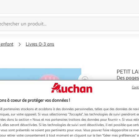
 enfant
Livres 0-3 ans
PETIT LA
Des pages 
Agrandir
servent de 
l'illustration
Cont
Lapin, où 
En savoir 
à
Réduire
les pages ca
ns à coeur de protéger vos données !
200%
l'illustration
Et quand s
à
Partager
8 partenaires stockons et accédons à des données personnelles, telles que des données de nav
niques, sur votre appareil. Si vous sélectionnez "J'accepte", les technologies de suivi prendront e
100
le
chées dans la section « Nous et nos partenaires traitons des données pour fournir ». Si vous retir
%
produit
 elles seront désactivées. Si les technologies de suivi sont désactivées, il est possible que cer
vous sont présentés ne soient pas pertinents pour vous. Vous pouvez faire réapparaître ce me
pour retirer votre consentement à tout moment en cliquant sur le lien "Gérer mes préférences" 