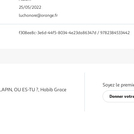
25/05/2022
luchonore@orange.fr
f308ee8c-3e6d-44f5-8034-4e23da86347d / 9782384533442
Soyez le premie
LAPIN, OU ES-TU ?, Habib Grace
Donner votre