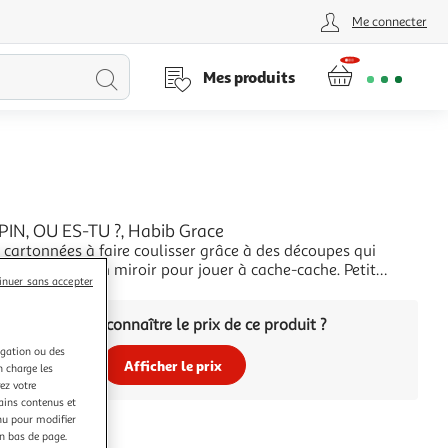
Me connecter
Lancer
Mes produits
la
recherche
PIN, OU ES-TU ?, Habib Grace
cartonnées à faire coulisser grâce à des découpes qui
poignées, et un miroir pour jouer à cache-cache. Petit
inuer sans accepter
es-tu ? ' Les jeunes enfants vont s'amuser à faire coulisser
+
rtonnées de ce livre pour jouer à cache-cache. Coucou ! '
Vous voulez connaître le prix de ce produit ?
ur la dernière pa
igation ou des
Afficher le prix
n charge les
ez votre
tains contenus et
nu pour modifier
en bas de page.