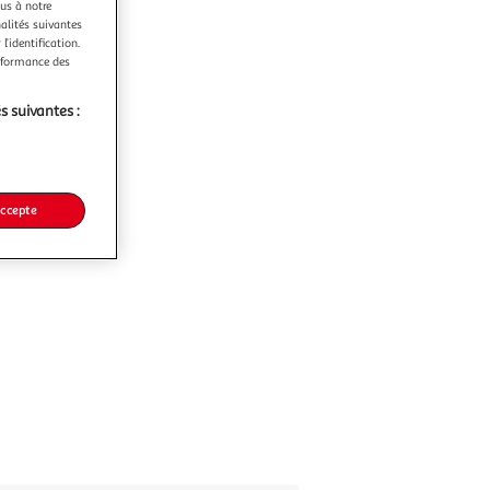
ous à notre
nalités suivantes
l’identification.
erformance des
s suivantes :
accepte