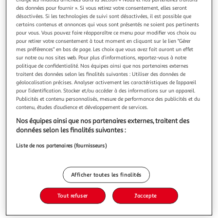
des données pour fournir ». Si vous retirez votre consentement, elles seront
désactivées. Si les technologies de suivi sont désactivées, il est possible que
certains contenus et annonces qui vous sont présentés ne soient pas pertinents
pour vous. Vous pouvez faire réapparaître ce menu pour modifier vos choix ou
pour retirer votre consentement à tout moment en cliquant sur le lien "Gérer
PETIT LAPIN EST FATIGUE, Wilmore Alex
mes préférences" en bas de page. Les choix que vous avez fait auront un effet
Un livre animé pour préparer les tout-petits au rituel du
sur notre ou nos sites web. Pour plus d’informations, reportez-vous à notre
coucher. Bonsoir Petit Lapin ! Tu as fait plein de choses
politique de confidentialité. Nos équipes ainsi que nos partenaires externes
traitent des données selon les finalités suivantes : Utiliser des données de
aujourd'hui. Tu dois être fatigué ! Prendre le bain, dîner, se
En savoir +
géolocalisation précises. Analyser activement les caractéristiques de l’appareil
brosser les dents, enfiler son pyjama... Voilà un adorable
pour l’identification. Stocker et/ou accéder à des informations sur un appareil.
Vous voulez connaître le prix de ce produit ?
livre pour aider les tout-petits à se familiariser avec le
Publicités et contenu personnalisés, mesure de performance des publicités et du
contenu, études d’audience et développement de services.
Afficher le prix
Nos équipes ainsi que nos partenaires externes, traitent des
données selon les finalités suivantes :
Liste de nos partenaires (fournisseurs)
Description
Afficher toutes les finalités
Caractéristiques
Tout refuser
J'accepte