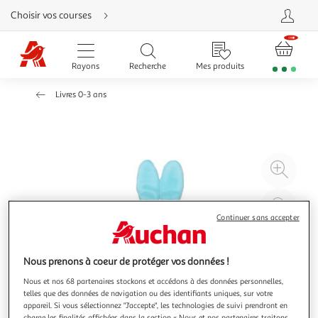
Aller
Choisir vos courses
directement
au
contenu
Aller
directement
Rayons
Recherche
Mes produits
à
la
recherche
Livres 0-3 ans
Aller
directement
à
la
navigation
Aller
directement
à
Agr
la
rubrique
l'il
besoin
d'aide
à
Réd
20
l'il
Continuer sans accepter
à
Par
100
le
Nous prenons à coeur de protéger vos données !
%
pro
Nous et nos 68 partenaires stockons et accédons à des données personnelles,
telles que des données de navigation ou des identifiants uniques, sur votre
appareil. Si vous sélectionnez "J'accepte", les technologies de suivi prendront en
charge les finalités affichées dans la section « Nous et nos partenaires traitons