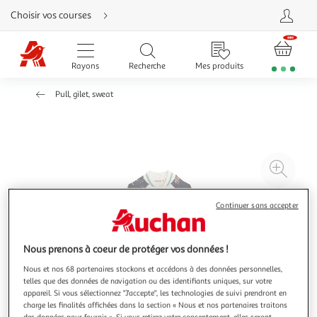
Aller
Choisir vos courses
directement
au
contenu
Aller
directement
Rayons
Recherche
Mes produits
à
la
recherche
Pull, gilet, sweat
Aller
directement
à
la
navigation
Aller
directement
à
Agr
la
rubrique
l'il
besoin
d'aide
à
Réd
Continuer sans accepter
20
l'il
à
Par
Nous prenons à coeur de protéger vos données !
100
le
%
pro
Nous et nos 68 partenaires stockons et accédons à des données personnelles,
telles que des données de navigation ou des identifiants uniques, sur votre
appareil. Si vous sélectionnez "J'accepte", les technologies de suivi prendront en
charge les finalités affichées dans la section « Nous et nos partenaires traitons
des données pour fournir ». Si vous retirez votre consentement, elles seront