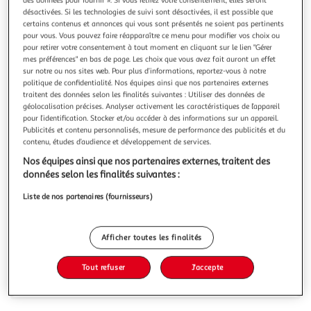
Illustration
Illustration
désactivées. Si les technologies de suivi sont désactivées, il est possible que
précédente
suivante
certains contenus et annonces qui vous sont présentés ne soient pas pertinents
pour vous. Vous pouvez faire réapparaître ce menu pour modifier vos choix ou
pour retirer votre consentement à tout moment en cliquant sur le lien "Gérer
mes préférences" en bas de page. Les choix que vous avez fait auront un effet
PETIT BÉGUIN
sur notre ou nos sites web. Pour plus d’informations, reportez-vous à notre
Veste teddy bébé Manaus
politique de confidentialité. Nos équipes ainsi que nos partenaires externes
traitent des données selon les finalités suivantes : Utiliser des données de
Il est temps de compléter le dressing de votre enfant avec
géolocalisation précises. Analyser activement les caractéristiques de l’appareil
le teddy Manaus ! On adore ce côté bicolore écru et
pour l’identification. Stocker et/ou accéder à des informations sur un appareil.
manches foncées en imprimés all-over ! On notera le côté
En savoir +
Publicités et contenu personnalisés, mesure de performance des publicités et du
tendance et streetwear des bords côtes avec leur ligne
contenu, études d’audience et développement de services.
Vous voulez connaître le prix de ce produit ?
bleue et de son effet matelassé !Craquez pour sa forme
Nos équipes ainsi que nos partenaires externes, traitent des
streetwear et ses manc
données selon les finalités suivantes :
Afficher le prix
Liste de nos partenaires (fournisseurs)
Afficher toutes les finalités
Description
Tout refuser
J'accepte
Caractéristiques