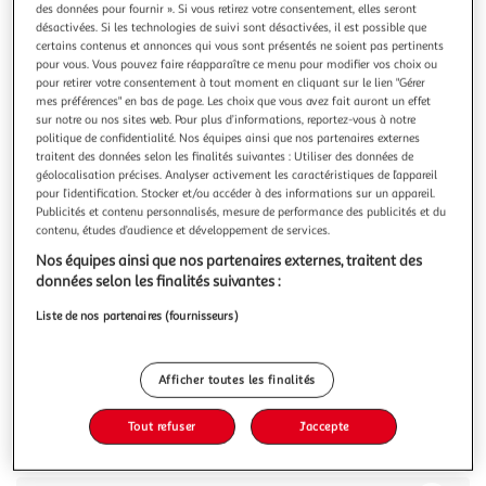
des données pour fournir ». Si vous retirez votre consentement, elles seront
désactivées. Si les technologies de suivi sont désactivées, il est possible que
certains contenus et annonces qui vous sont présentés ne soient pas pertinents
pour vous. Vous pouvez faire réapparaître ce menu pour modifier vos choix ou
pour retirer votre consentement à tout moment en cliquant sur le lien "Gérer
mes préférences" en bas de page. Les choix que vous avez fait auront un effet
4.0
(1)
sur notre ou nos sites web. Pour plus d’informations, reportez-vous à notre
Pergola bioclimatique Autoportée - Aluminium -
politique de confidentialité. Nos équipes ainsi que nos partenaires externes
Rideau manuel gris - 10,8m²
traitent des données selon les finalités suivantes : Utiliser des données de
géolocalisation précises. Analyser activement les caractéristiques de l’appareil
Vendu par
Centrale Brico
pour l’identification. Stocker et/ou accéder à des informations sur un appareil.
Publicités et contenu personnalisés, mesure de performance des publicités et du
Livraison dès 1/2 semaines
contenu, études d’audience et développement de services.
Livraison offerte
Nos équipes ainsi que nos partenaires externes, traitent des
Plus d'options
données selon les finalités suivantes :
2 082,29€
Vendu par
Centrale Brico
Liste de nos partenaires (fournisseurs)
Ajouter au panier
2 082,29€
Afficher toutes les finalités
2 082,29€ / pce
Ajouter à une liste
Tout refuser
J'accepte