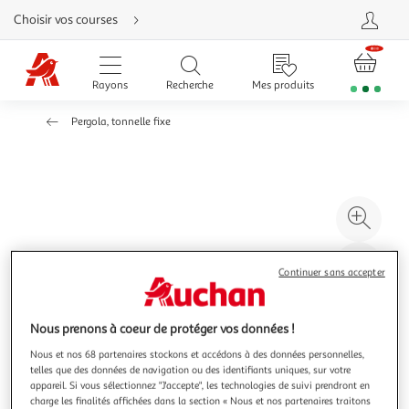
Aller
Choisir vos courses
directement
au
contenu
Aller
directement
Rayons
Recherche
Mes produits
à
la
recherche
Pergola, tonnelle fixe
Aller
directement
à
la
navigation
Aller
directement
à
Agr
la
rubrique
l'il
besoin
d'aide
à
Réd
Continuer sans accepter
20
l'il
à
Par
100
le
Nous prenons à coeur de protéger vos données !
%
pro
Nous et nos 68 partenaires stockons et accédons à des données personnelles,
telles que des données de navigation ou des identifiants uniques, sur votre
appareil. Si vous sélectionnez "J'accepte", les technologies de suivi prendront en
charge les finalités affichées dans la section « Nous et nos partenaires traitons