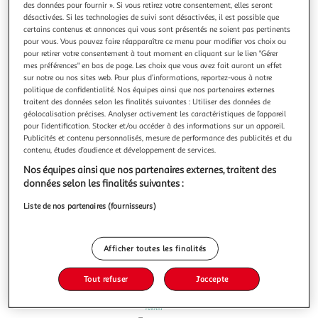
des données pour fournir ». Si vous retirez votre consentement, elles seront
désactivées. Si les technologies de suivi sont désactivées, il est possible que
certains contenus et annonces qui vous sont présentés ne soient pas pertinents
pour vous. Vous pouvez faire réapparaître ce menu pour modifier vos choix ou
pour retirer votre consentement à tout moment en cliquant sur le lien "Gérer
mes préférences" en bas de page. Les choix que vous avez fait auront un effet
4.2
(4)
sur notre ou nos sites web. Pour plus d’informations, reportez-vous à notre
PEDIGREE
politique de confidentialité. Nos équipes ainsi que nos partenaires externes
traitent des données selon les finalités suivantes : Utiliser des données de
Croquettes au boeuf et aux légumes pour moyen et
géolocalisation précises. Analyser activement les caractéristiques de l’appareil
grand chien adulte
pour l’identification. Stocker et/ou accéder à des informations sur un appareil.
Aliment complet pour chiens adultes - au Boeuf et aux
Publicités et contenu personnalisés, mesure de performance des publicités et du
Légumes. Les croquettes Pedigree® Adult offrent à votre
contenu, études d’audience et développement de services.
chien un repas 100% complet et équilibré, adapté à sa
En savoir +
Nos équipes ainsi que nos partenaires externes, traitent des
taille et à son âge, avec des ingrédients naturels, des
3kg
données selon les finalités suivantes :
prebiotiques et superaliments, sans arômes ni colorants
artificiels ajoutés. Nos
Vous voulez connaître le prix de ce produit ?
Liste de nos partenaires (fournisseurs)
Afficher le prix
Afficher toutes les finalités
Tout refuser
J'accepte