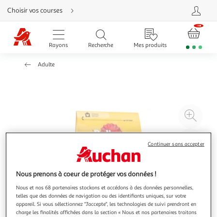
Aller
Choisir vos courses
directement
au
contenu
Aller
directement
Rayons
Recherche
Mes produits
à
la
recherche
Adulte
Aller
directement
à
la
navigation
Aller
directement
à
Agr
la
rubrique
l'il
besoin
d'aide
à
Réd
Continuer sans accepter
20
l'il
à
Par
100
le
Nous prenons à coeur de protéger vos données !
%
pro
Nous et nos 68 partenaires stockons et accédons à des données personnelles,
telles que des données de navigation ou des identifiants uniques, sur votre
appareil. Si vous sélectionnez "J'accepte", les technologies de suivi prendront en
charge les finalités affichées dans la section « Nous et nos partenaires traitons