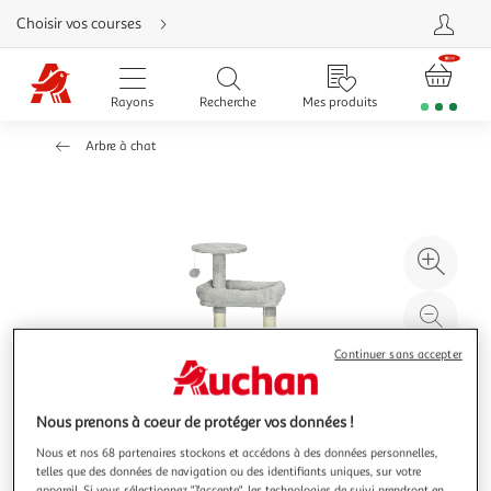
Aller
Choisir vos courses
directement
au
contenu
Aller
directement
Rayons
Recherche
Mes produits
à
la
recherche
Arbre à chat
Aller
directement
à
la
navigation
Aller
directement
à
Agr
la
rubrique
l'il
besoin
d'aide
à
Réd
20
l'il
Continuer sans accepter
à
Par
100
le
%
pro
Nous prenons à coeur de protéger vos données !
Nous et nos 68 partenaires stockons et accédons à des données personnelles,
telles que des données de navigation ou des identifiants uniques, sur votre
appareil. Si vous sélectionnez "J'accepte", les technologies de suivi prendront en