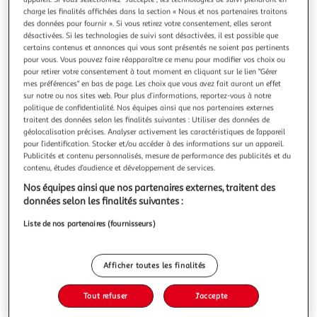
Illustration
Illustration
charge les finalités affichées dans la section « Nous et nos partenaires traitons
précédente
suivante
des données pour fournir ». Si vous retirez votre consentement, elles seront
désactivées. Si les technologies de suivi sont désactivées, il est possible que
certains contenus et annonces qui vous sont présentés ne soient pas pertinents
Livraison offerte
pour vous. Vous pouvez faire réapparaître ce menu pour modifier vos choix ou
pour retirer votre consentement à tout moment en cliquant sur le lien "Gérer
PAWHUT
mes préférences" en bas de page. Les choix que vous avez fait auront un effet
sur notre ou nos sites web. Pour plus d’informations, reportez-vous à notre
Arbre à chat griffoirs sisal naturel niche plateformes
politique de confidentialité. Nos équipes ainsi que nos partenaires externes
panier hamac jeux boules suspendues peluche gris
traitent des données selon les finalités suivantes : Utiliser des données de
Ce splendide arbre à chat multi-équipé doté de griffoirs,
géolocalisation précises. Analyser activement les caractéristiques de l’appareil
pour l’identification. Stocker et/ou accéder à des informations sur un appareil.
d'une niche, d'une plateforme d'observation, d'un hamac,
Publicités et contenu personnalisés, mesure de performance des publicités et du
d'un panier, d'une plateforme simple et de 3 jeux de boule
En savoir +
contenu, études d’audience et développement de services.
suspendue permettra à votre chaton ou chat de se
Vendu par
Aosom
développer et de s'épanouir pleinement ! Caractéristiques :
Nos équipes ainsi que nos partenaires externes, traitent des
- Arbre à chat c
Livraison dès 2/3 jours
données selon les finalités suivantes :
Retrait offert dès 35€
Liste de nos partenaires (fournisseurs)
Plus d'options
48,90€
Vendu par
Aosom
Afficher toutes les finalités
Ajouter au panier
48,90€
Tout refuser
J'accepte
dont 1,08€ d'éco-part.