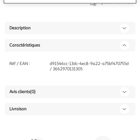
Ajouter à une liste
Description
Caractéristiques
Réf / EAN :
d91546cc-13dc-4ec8-9a22-a75bf470755d
/ 3662970131305
Avis clients
(0)
Livraison