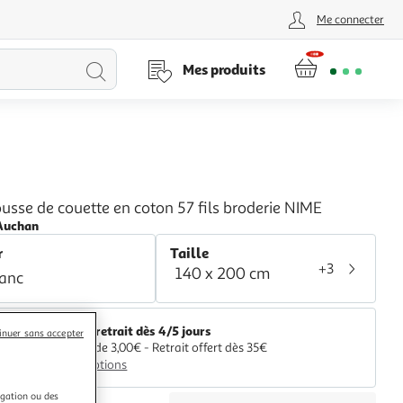
Me connecter
Lancer
Mes produits
la
recherche
usse de couette en coton 57 fils broderie NIME
Auchan
r
Taille
+3
140 x 200 cm
lanc
Livr. ou retrait dès 4/5 jours
inuer sans accepter
A partir de 3,00€ - Retrait offert dès 35€
Plus d'options
igation ou des