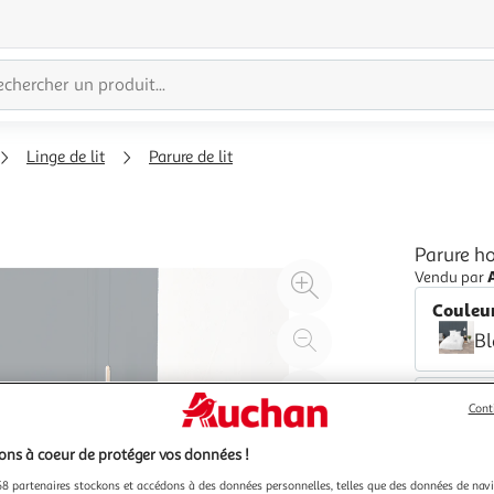
Linge de lit
Parure de lit
Parure ho
Agrandir
Vendu par
l'illustration
Couleu
à
Réduire
B
200%
l'illustration
à
Partager
Cont
100
le
%
produit
ns à coeur de protéger vos données !
8 partenaires stockons et accédons à des données personnelles, telles que des données de nav