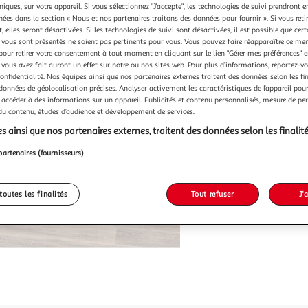
34,99
niques, sur votre appareil. Si vous sélectionnez "J'accepte", les technologies de suivi prendront e
chées dans la section « Nous et nos partenaires traitons des données pour fournir ». Si vous retir
34,99€ / pce
 elles seront désactivées. Si les technologies de suivi sont désactivées, il est possible que cer
vous sont présentés ne soient pas pertinents pour vous. Vous pouvez faire réapparaître ce me
pour retirer votre consentement à tout moment en cliquant sur le lien "Gérer mes préférences" 
 vous avez fait auront un effet sur notre ou nos sites web. Pour plus d’informations, reportez-v
confidentialité. Nos équipes ainsi que nos partenaires externes traitent des données selon les fi
 données de géolocalisation précises. Analyser activement les caractéristiques de l’appareil pour 
 accéder à des informations sur un appareil. Publicités et contenu personnalisés, mesure de p
 du contenu, études d’audience et développement de services.
s ainsi que nos partenaires externes, traitent des données selon les finalité
partenaires (fournisseurs)
toutes les finalités
Tout refuser
J'