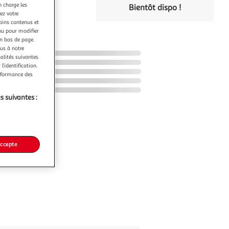
€
n charge les
Bientôt dispo !
ez votre
tains contenus et
nu pour modifier
en bas de page.
ous à notre
nalités suivantes
l’identification.
erformance des
s suivantes :
accepte