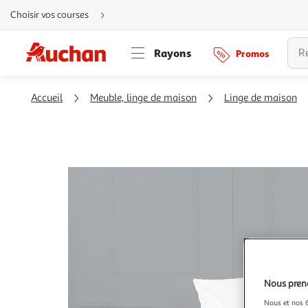
Aller
Choisir vos courses
directement
au
contenu
Aller
Rayons
Promos
directement
à
la
recherche
Aller
Accueil
Meuble, linge de maison
Linge de maison
directement
à
la
navigation
Aller
directement
à
la
rubrique
besoin
d'aide
Nous preno
Nous et nos 6