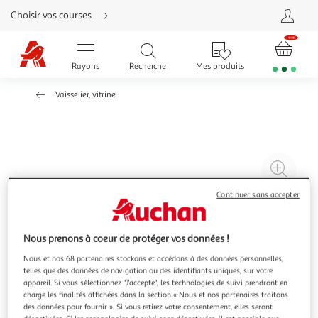
Aller
Choisir vos courses
directement
au
contenu
Aller
directement
Rayons
Recherche
Mes produits
à
la
recherche
Vaisselier, vitrine
Aller
directement
à
la
navigation
Aller
directement
à
Agr
la
rubrique
l'il
besoin
Continuer sans accepter
d'aide
à
Réd
20
l'il
à
Par
Nous prenons à coeur de protéger vos données !
100
le
Nous et nos 68 partenaires stockons et accédons à des données personnelles,
%
pro
telles que des données de navigation ou des identifiants uniques, sur votre
appareil. Si vous sélectionnez "J'accepte", les technologies de suivi prendront en
charge les finalités affichées dans la section « Nous et nos partenaires traitons
des données pour fournir ». Si vous retirez votre consentement, elles seront