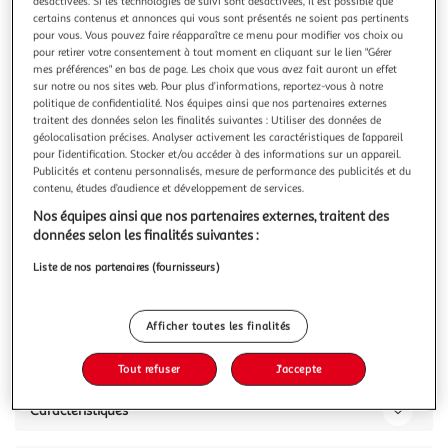
Illustration
Illustration
désactivées. Si les technologies de suivi sont désactivées, il est possible que
certains contenus et annonces qui vous sont présentés ne soient pas pertinents
précédente
suivante
pour vous. Vous pouvez faire réapparaître ce menu pour modifier vos choix ou
pour retirer votre consentement à tout moment en cliquant sur le lien "Gérer
mes préférences" en bas de page. Les choix que vous avez fait auront un effet
sur notre ou nos sites web. Pour plus d’informations, reportez-vous à notre
PARIS PRIX
politique de confidentialité. Nos équipes ainsi que nos partenaires externes
Vitrine murale design fly a1 126cm noir & blanc
traitent des données selon les finalités suivantes : Utiliser des données de
géolocalisation précises. Analyser activement les caractéristiques de l’appareil
Informations Techniques : Dimensions : Vitrine : L. 40 x P. 29
pour l’identification. Stocker et/ou accéder à des informations sur un appareil.
x H. 126 cm Dimension totale : L. 40 x P. 29 x H. 126 cm
Publicités et contenu personnalisés, mesure de performance des publicités et du
Matières : Structure : Panneaux de particules stratifiés
En savoir +
contenu, études d’audience et développement de services.
Façades : Panneaux de fibres à densité moyenne (MDF)
Vous voulez connaître le prix de ce produit ?
Nos équipes ainsi que nos partenaires externes, traitent des
Arrière : Panneaux de fibres de bois Spécificités : Livré
données selon les finalités suivantes :
démonté avec
Afficher le prix
Liste de nos partenaires (fournisseurs)
Afficher toutes les finalités
Description
Tout refuser
J'accepte
Caractéristiques