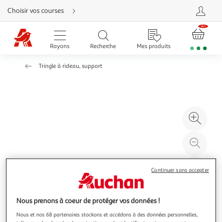
Aller
Choisir vos courses
directement
au
contenu
Aller
directement
Rayons
Recherche
Mes produits
à
la
recherche
Tringle à rideau, support
Aller
directement
à
la
navigation
Aller
directement
à
Agr
la
rubrique
l'il
besoin
d'aide
à
Réd
20
l'il
à
Par
Continuer sans accepter
100
le
%
pro
Nous prenons à coeur de protéger vos données !
Nous et nos 68 partenaires stockons et accédons à des données personnelles,