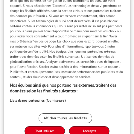
telles que des données de navigation ou des identifiants uniques, sur votre
appareil. Si vous sélectionnez "J'accepte", les technologies de suivi prendront en
charge les finalités affichées dans la section « Nous et nos partenaires traitons
des données pour fournir ». Si vous retirez votre consentement, elles seront
désactivées. Si les technologies de suivi sont désactivées, il est possible que
certains contenus et annonces qui vous sont présentés ne soient pas pertinents
DOUCEUR D'INTÉRIEUR
pour vous. Vous pouvez faire réapparaître ce menu pour modifier vos choix ou
Tringle déco extensible bolla 40-60cm noir
pour retirer votre consentement à tout moment en cliquant sur le lien "Gérer
mes préférences" en bas de page. Les choix que vous avez fait auront un effet
Informations Techniques : Dimensions : L. 40-60 x D. 1 cm
sur notre ou nos sites web. Pour plus d’informations, reportez-vous à notre
Matières : Fer & Aluminium Spécificités : Tringle extensible
politique de confidentialité. Nos équipes ainsi que nos partenaires externes
Extension : de 40 à 60 cm Très robuste & charmante Poids :
En savoir +
traitent des données selon les finalités suivantes : Utiliser des données de
0.102 kg Couleur : Noir
Vendu par
Paris Prix
géolocalisation précises. Analyser activement les caractéristiques de l’appareil
pour l’identification. Stocker et/ou accéder à des informations sur un appareil.
Livr. ou retrait dès 3/4 jours
Publicités et contenu personnalisés, mesure de performance des publicités et du
A partir de 7,99€
contenu, études d’audience et développement de services.
Plus d'options
Nos équipes ainsi que nos partenaires externes, traitent des
données selon les finalités suivantes :
6,99€
8,99€
Vendu par
Paris Prix
Liste de nos partenaires (fournisseurs)
-22 %
Ajouter au panier
8,99€
Afficher toutes les finalités
6,99€
Ajouter à une liste
Tout refuser
J'accepte