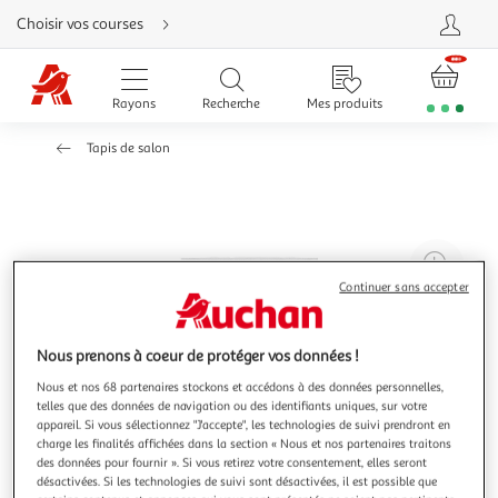
Aller
Choisir vos courses
directement
au
contenu
Aller
directement
Rayons
Recherche
Mes produits
à
la
recherche
Tapis de salon
Aller
directement
à
la
navigation
Aller
directement
à
Agr
la
rubrique
l'il
Continuer sans accepter
besoin
d'aide
à
Réd
20
l'il
Nous prenons à coeur de protéger vos données !
à
Par
Nous et nos 68 partenaires stockons et accédons à des données personnelles,
100
le
telles que des données de navigation ou des identifiants uniques, sur votre
%
pro
appareil. Si vous sélectionnez "J'accepte", les technologies de suivi prendront en
charge les finalités affichées dans la section « Nous et nos partenaires traitons
des données pour fournir ». Si vous retirez votre consentement, elles seront
désactivées. Si les technologies de suivi sont désactivées, il est possible que