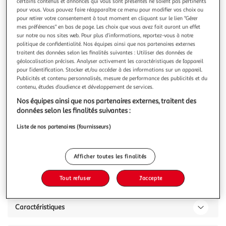
Illustration
Illustration
certains contenus et annonces qui vous sont présentés ne soient pas pertinents
pour vous. Vous pouvez faire réapparaître ce menu pour modifier vos choix ou
précédente
suivante
pour retirer votre consentement à tout moment en cliquant sur le lien "Gérer
mes préférences" en bas de page. Les choix que vous avez fait auront un effet
sur notre ou nos sites web. Pour plus d’informations, reportez-vous à notre
politique de confidentialité. Nos équipes ainsi que nos partenaires externes
PARIS PRIX
traitent des données selon les finalités suivantes : Utiliser des données de
Tapis Ethnique à Franges Agadir Noir & Blanc
géolocalisation précises. Analyser activement les caractéristiques de l’appareil
pour l’identification. Stocker et/ou accéder à des informations sur un appareil.
Informations Techniques : Dimensions : 4 Tailles
Publicités et contenu personnalisés, mesure de performance des publicités et du
Disponibles Hauteur : 23 mm (environ) Matières :
contenu, études d’audience et développement de services.
Revêtement : 70% Polypropylène & 30% Polyester Dos :
En savoir +
Jute Spécificités : Design & Tendance Style Ethnique
Nos équipes ainsi que nos partenaires externes, traitent des
Vous voulez connaître le prix de ce produit ?
Branché Motif Peint à la Main Avec Franges Décoratives
données selon les finalités suivantes :
Oeko-Tex® Standard 100 Entretien :
Liste de nos partenaires (fournisseurs)
Afficher le prix
Afficher toutes les finalités
Tout refuser
J'accepte
Description
Caractéristiques