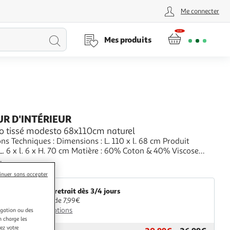
Me connecter
Lancer
Mes produits
la
recherche
R D'INTÉRIEUR
co tissé modesto 68x110cm naturel
ns Techniques : Dimensions : L. 110 x l. 68 cm Produit
L. 6 x l. 6 x H. 70 cm Matière : 60% Coton & 40% Viscose
ngulaire Motif
+
inition Surjet Poids : 0,52 kg Couleur : Naturel
aris Prix
inuer sans accepter
Livr. ou retrait dès 3/4 jours
A partir de 7,99€
Plus d'options
igation ou des
n charge les
ez votre