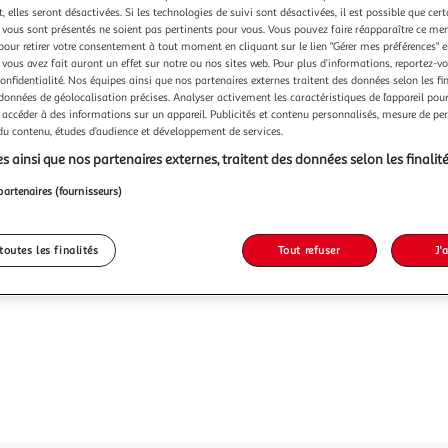
Vendu p
 elles seront désactivées. Si les technologies de suivi sont désactivées, il est possible que cer
vous sont présentés ne soient pas pertinents pour vous. Vous pouvez faire réapparaître ce me
-22 %
pour retirer votre consentement à tout moment en cliquant sur le lien "Gérer mes préférences" 
 vous avez fait auront un effet sur notre ou nos sites web. Pour plus d’informations, reportez-v
26,99€
confidentialité. Nos équipes ainsi que nos partenaires externes traitent des données selon les fi
20,99
 données de géolocalisation précises. Analyser activement les caractéristiques de l’appareil pour 
 accéder à des informations sur un appareil. Publicités et contenu personnalisés, mesure de p
 du contenu, études d’audience et développement de services.
s ainsi que nos partenaires externes, traitent des données selon les finalité
partenaires (fournisseurs)
toutes les finalités
Tout refuser
J'