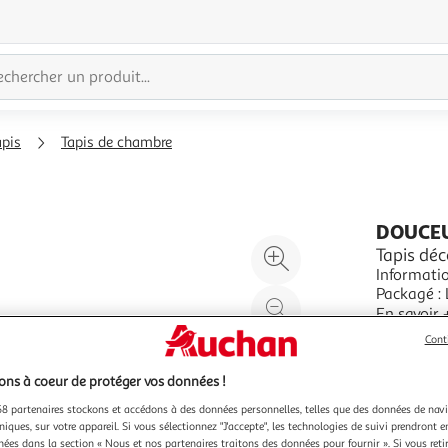
apis
Tapis de chambre
DOUCEU
Agrandir
Tapis dé
Informatio
l'illustration
Packagé : 
à
Réduire
Spécificités : Pratique & Utile Tapis Tissé Forme Recta
En savoir 
200%
l'illustration
Ethnique F
Vendu par
P
Cont
à
Partager
100
le
ns à coeur de protéger vos données !
%
produit
8 partenaires stockons et accédons à des données personnelles, telles que des données de nav
niques, sur votre appareil. Si vous sélectionnez "J'accepte", les technologies de suivi prendront e
chées dans la section « Nous et nos partenaires traitons des données pour fournir ». Si vous retir