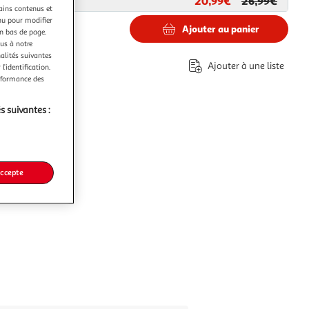
20,99€
26,99€
ar
Paris Prix
tains contenus et
nu pour modifier
Ajouter au panier
en bas de page.
ous à notre
nalités suivantes
€
Ajouter à une liste
l’identification.
erformance des
s suivantes :
accepte