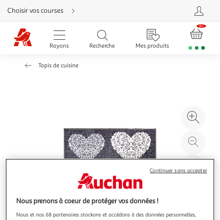
Aller
Choisir vos courses
directement
au
contenu
Aller
directement
Rayons
Recherche
Mes produits
à
la
recherche
Tapis de cuisine
Aller
directement
à
la
navigation
Aller
directement
à
Agr
la
rubrique
l'il
besoin
d'aide
à
Réd
20
l'il
à
Par
Continuer sans accepter
100
le
%
pro
Nous prenons à coeur de protéger vos données !
Nous et nos 68 partenaires stockons et accédons à des données personnelles,