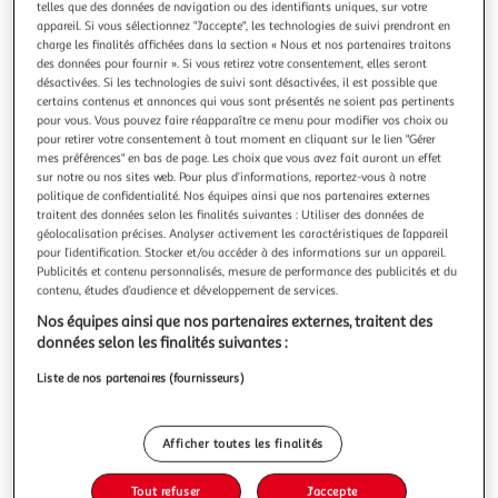
Illustration
Illustration
telles que des données de navigation ou des identifiants uniques, sur votre
appareil. Si vous sélectionnez "J'accepte", les technologies de suivi prendront en
précédente
suivante
charge les finalités affichées dans la section « Nous et nos partenaires traitons
des données pour fournir ». Si vous retirez votre consentement, elles seront
désactivées. Si les technologies de suivi sont désactivées, il est possible que
certains contenus et annonces qui vous sont présentés ne soient pas pertinents
DOUCEUR D'INTÉRIEUR
pour vous. Vous pouvez faire réapparaître ce menu pour modifier vos choix ou
Tapis déco multi-usage mathilda 50x80cm gris
pour retirer votre consentement à tout moment en cliquant sur le lien "Gérer
Informations Techniques : Dimensions : L. 80 x l. 50 cm
mes préférences" en bas de page. Les choix que vous avez fait auront un effet
Matières : Dessus : 100% Polyamide Dessous : 100% Latex
sur notre ou nos sites web. Pour plus d’informations, reportez-vous à notre
politique de confidentialité. Nos équipes ainsi que nos partenaires externes
Spécificités : Déco & Adhérent Tapis imprimé cœur
En savoir +
traitent des données selon les finalités suivantes : Utiliser des données de
Antidérapant et anti-traces Inscription Home sweet home
Vendu par
Paris Prix
géolocalisation précises. Analyser activement les caractéristiques de l’appareil
Semelle latex Forme rectangulaire Entretien : Lavage à 30°
pour l’identification. Stocker et/ou accéder à des informations sur un appareil.
Pas de séchage en mac
Livr. ou retrait dès 3/4 jours
Publicités et contenu personnalisés, mesure de performance des publicités et du
A partir de 7,99€
contenu, études d’audience et développement de services.
Plus d'options
Nos équipes ainsi que nos partenaires externes, traitent des
données selon les finalités suivantes :
7,99€
9,99€
Vendu par
Paris Prix
Liste de nos partenaires (fournisseurs)
-20 %
Ajouter au panier
9,99€
Afficher toutes les finalités
7,99€
Ajouter à une liste
Tout refuser
J'accepte