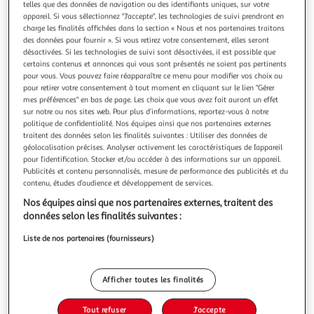
telles que des données de navigation ou des identifiants uniques, sur votre
appareil. Si vous sélectionnez "J'accepte", les technologies de suivi prendront en
charge les finalités affichées dans la section « Nous et nos partenaires traitons
des données pour fournir ». Si vous retirez votre consentement, elles seront
désactivées. Si les technologies de suivi sont désactivées, il est possible que
certains contenus et annonces qui vous sont présentés ne soient pas pertinents
DOUCEUR D'INTÉRIEUR
pour vous. Vous pouvez faire réapparaître ce menu pour modifier vos choix ou
Tapis déco imprimé goldena 45x75cm noir & or
pour retirer votre consentement à tout moment en cliquant sur le lien "Gérer
Informations Techniques : Dimensions : L. 75 x l. 45 cm
mes préférences" en bas de page. Les choix que vous avez fait auront un effet
Produit Packagé : L. 45 x l. 0,5 x H. 83 cm Matières : Dessus :
sur notre ou nos sites web. Pour plus d’informations, reportez-vous à notre
politique de confidentialité. Nos équipes ainsi que nos partenaires externes
100% Polyester Dessous : 100% Caoutchouc Spécificités :
En savoir +
traitent des données selon les finalités suivantes : Utiliser des données de
Tendance & Design Tapis Déco Forme Rectangulaire Motif
Vendu par
Paris Prix
géolocalisation précises. Analyser activement les caractéristiques de l’appareil
Imprimé Texture Flanelle Poids : 0,67 kg Couleur : Noir & Or
pour l’identification. Stocker et/ou accéder à des informations sur un appareil.
Livr. ou retrait dès 3/4 jours
Publicités et contenu personnalisés, mesure de performance des publicités et du
A partir de 7,99€
contenu, études d’audience et développement de services.
Plus d'options
Nos équipes ainsi que nos partenaires externes, traitent des
données selon les finalités suivantes :
10,99€
12,99€
Vendu par
Paris Prix
Liste de nos partenaires (fournisseurs)
-15 %
Ajouter au panier
12,99€
Afficher toutes les finalités
10,99€
Ajouter à une liste
Tout refuser
J'accepte