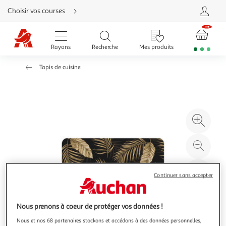
Aller
Choisir vos courses
directement
au
contenu
Aller
directement
Rayons
Recherche
Mes produits
à
la
recherche
Tapis de cuisine
Aller
directement
à
la
navigation
Aller
directement
à
Agr
la
rubrique
l'il
besoin
d'aide
à
Réd
20
l'il
à
Par
Continuer sans accepter
100
le
%
pro
Nous prenons à coeur de protéger vos données !
Nous et nos 68 partenaires stockons et accédons à des données personnelles,