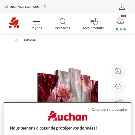
Aller
Choisir vos courses
directement
au
contenu
Aller
directement
Rayons
Recherche
Mes produits
à
la
recherche
Tableau
Aller
directement
à
la
navigation
Aller
directement
à
Agr
la
rubrique
l'il
besoin
d'aide
à
Réd
20
l'il
à
Par
100
le
Continuer sans accepter
%
pro
Nous prenons à coeur de protéger vos données !