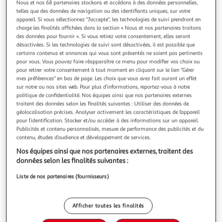
Illustration
Illustration
Nous et nos 68 partenaires stockons et accédons à des données personnelles,
telles que des données de navigation ou des identifiants uniques, sur votre
précédente
suivante
appareil. Si vous sélectionnez "J'accepte", les technologies de suivi prendront en
charge les finalités affichées dans la section « Nous et nos partenaires traitons
des données pour fournir ». Si vous retirez votre consentement, elles seront
désactivées. Si les technologies de suivi sont désactivées, il est possible que
PARIS PRIX
certains contenus et annonces qui vous sont présentés ne soient pas pertinents
Tableau sur Verre Acrylique Incarnadine Comet
pour vous. Vous pouvez faire réapparaître ce menu pour modifier vos choix ou
Informations Techniques : Matière : Verre acrylique
pour retirer votre consentement à tout moment en cliquant sur le lien "Gérer
mes préférences" en bas de page. Les choix que vous avez fait auront un effet
Spécificités : Format : Rectangulaire Impression Full HD
sur notre ou nos sites web. Pour plus d’informations, reportez-vous à notre
collée au dos d'une surface vitrée Verre Acrylique de 3mm
En savoir +
politique de confidentialité. Nos équipes ainsi que nos partenaires externes
d'épaisseur Haute perméabilité à la lumière pour des
Vendu par
Paris Prix
traitent des données selon les finalités suivantes : Utiliser des données de
couleurs éclatantes & profondes Résistant au choc sans
géolocalisation précises. Analyser activement les caractéristiques de l’appareil
Couleur
danger pour les enfants
pour l’identification. Stocker et/ou accéder à des informations sur un appareil.
Multicolore
Publicités et contenu personnalisés, mesure de performance des publicités et du
contenu, études d’audience et développement de services.
Taille
Nos équipes ainsi que nos partenaires externes, traitent des
+1
données selon les finalités suivantes :
50 x 100 cm
Liste de nos partenaires (fournisseurs)
Livraison dès 8/9 jours
8,99€
Afficher toutes les finalités
Plus d'options