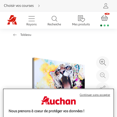
Aller
Choisir vos courses
directement
au
contenu
Aller
directement
Rayons
Recherche
Mes produits
à
la
recherche
Tableau
Aller
directement
à
la
navigation
Aller
directement
à
Agr
la
rubrique
l'il
besoin
d'aide
à
Réd
20
l'il
à
Par
100
le
Continuer sans accepter
%
pro
Nous prenons à coeur de protéger vos données !