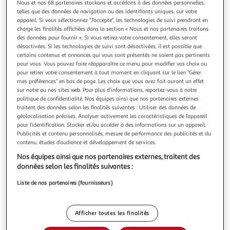
Illustration
Illustration
Nous et nos 68 partenaires stockons et accédons à des données personnelles,
telles que des données de navigation ou des identifiants uniques, sur votre
précédente
suivante
appareil. Si vous sélectionnez "J'accepte", les technologies de suivi prendront en
charge les finalités affichées dans la section « Nous et nos partenaires traitons
des données pour fournir ». Si vous retirez votre consentement, elles seront
désactivées. Si les technologies de suivi sont désactivées, il est possible que
PARIS PRIX
certains contenus et annonces qui vous sont présentés ne soient pas pertinents
Tableau Imprimé Tiger's Roar Wide
pour vous. Vous pouvez faire réapparaître ce menu pour modifier vos choix ou
Informations Techniques : Matière : Structure : Bois (Pin)
pour retirer votre consentement à tout moment en cliquant sur le lien "Gérer
mes préférences" en bas de page. Les choix que vous avez fait auront un effet
Revêtement : Toile Intissée Spécificités : Format :
sur notre ou nos sites web. Pour plus d’informations, reportez-vous à notre
Rectangulaire Tableau imprimée sur toile Impression Full
En savoir +
politique de confidentialité. Nos équipes ainsi que nos partenaires externes
HD Haute Résolution 360 dpi Garantie une parfaite netteté
Vendu par
Paris Prix
traitent des données selon les finalités suivantes : Utiliser des données de
et profondeur des couleurs Protection UV pour une
géolocalisation précises. Analyser activement les caractéristiques de l’appareil
Couleur
résistance au soleil Ch
pour l’identification. Stocker et/ou accéder à des informations sur un appareil.
Multicolore
Publicités et contenu personnalisés, mesure de performance des publicités et du
contenu, études d’audience et développement de services.
Taille
Nos équipes ainsi que nos partenaires externes, traitent des
+1
données selon les finalités suivantes :
60 x 90 cm
Liste de nos partenaires (fournisseurs)
Livraison dès 8/9 jours
8,99€
Afficher toutes les finalités
Plus d'options