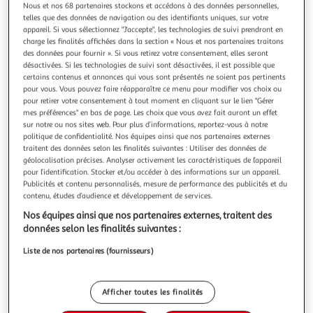
Illustration
Illustration
Nous et nos 68 partenaires stockons et accédons à des données personnelles,
précédente
suivante
telles que des données de navigation ou des identifiants uniques, sur votre
appareil. Si vous sélectionnez "J'accepte", les technologies de suivi prendront en
charge les finalités affichées dans la section « Nous et nos partenaires traitons
des données pour fournir ». Si vous retirez votre consentement, elles seront
désactivées. Si les technologies de suivi sont désactivées, il est possible que
PARIS PRIX
certains contenus et annonces qui vous sont présentés ne soient pas pertinents
Tableau Imprimé Scarlet Arrow
pour vous. Vous pouvez faire réapparaître ce menu pour modifier vos choix ou
Informations Techniques : Matière : Structure : Bois (Pin)
pour retirer votre consentement à tout moment en cliquant sur le lien "Gérer
Revêtement : Toile Intissée Spécificités : Format :
mes préférences" en bas de page. Les choix que vous avez fait auront un effet
Rectangulaire Tableau imprimée sur toile Impression Full
sur notre ou nos sites web. Pour plus d’informations, reportez-vous à notre
En savoir +
politique de confidentialité. Nos équipes ainsi que nos partenaires externes
HD Haute Résolution 360 dpi Garantie une parfaite netteté
Vendu par
Paris Prix
traitent des données selon les finalités suivantes : Utiliser des données de
et profondeur des couleurs Protection UV pour une
Couleur
géolocalisation précises. Analyser activement les caractéristiques de l’appareil
résistance au soleil Ch
pour l’identification. Stocker et/ou accéder à des informations sur un appareil.
Multicolore
Publicités et contenu personnalisés, mesure de performance des publicités et du
contenu, études d’audience et développement de services.
Taille
Nos équipes ainsi que nos partenaires externes, traitent des
+1
50 x 100 cm
données selon les finalités suivantes :
Liste de nos partenaires (fournisseurs)
Livraison dès 8/9 jours
8,99€
Afficher toutes les finalités
Plus d'options