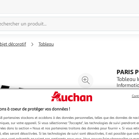
bjet décoratif
Tableau
PARIS 
Agrandir
Tableau 
Informations Techniq
l'illustration
Toile Inti
à
Réduire
Cont
sur toile
En savoir 
200%
l'illustration
parfaite n
Vendu par
P
résistance
à
Partager
ns à coeur de protéger vos données !
Couleu
100
le
8 partenaires stockons et accédons à des données personnelles, telles que des données de nav
Mu
niques, sur votre appareil. Si vous sélectionnez "J'accepte", les technologies de suivi prendront e
%
produit
chées dans la section « Nous et nos partenaires traitons des données pour fournir ». Si vous retir
 elles seront désactivées. Si les technologies de suivi sont désactivées, il est possible que cer
vous sont présentés ne soient pas pertinents pour vous. Vous pouvez faire réapparaître ce me