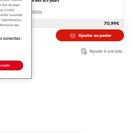
Livraison dès 8/9 jours
en bas de page.
8,99€
ous à notre
Plus d'options
nalités suivantes
l’identification.
70,99€
ar
Paris Prix
erformance des
Ajouter au panier
s suivantes :
€
Ajouter à une liste
accepte