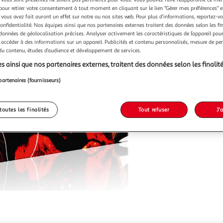
pour retirer votre consentement à tout moment en cliquant sur le lien "Gérer mes préférences" 
 vous avez fait auront un effet sur notre ou nos sites web. Pour plus d’informations, reportez-v
confidentialité. Nos équipes ainsi que nos partenaires externes traitent des données selon les fi
 données de géolocalisation précises. Analyser activement les caractéristiques de l’appareil pour 
Vendu p
 accéder à des informations sur un appareil. Publicités et contenu personnalisés, mesure de p
 du contenu, études d’audience et développement de services.
s ainsi que nos partenaires externes, traitent des données selon les finalité
70,99
partenaires (fournisseurs)
toutes les finalités
Tout refuser
J'