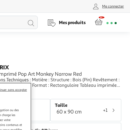
Me connecter
Lancer
Mes produits
la
recherche
PRIX
Imprimé Pop Art Monkey Narrow Red
ues : Matière : Structure : Bois (Pin) Revêtement :
ssée Spécificités : Format : Rectangulaire Tableau imprimée
inuer sans accepter
 Impression Full HD Haute Résolution 360 dpi Garantie une
+
etteté et profondeur des couleurs Protection UV pour une
aris Prix
 au soleil Ch
r
Taille
+1
igation ou des
60 x 90 cm
lticolore
n charge les
ez votre
tains contenus et
nu pour modifier