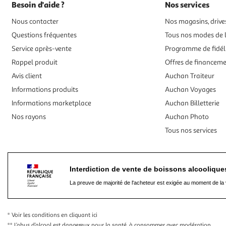
Besoin d'aide ?
Nos services
Nous contacter
Nos magasins, drives
Questions fréquentes
Tous nos modes de l
Service après-vente
Programme de fidél
Rappel produit
Offres de financem
Avis client
Auchan Traiteur
Informations produits
Auchan Voyages
Informations marketplace
Auchan Billetterie
Nos rayons
Auchan Photo
Tous nos services
Interdiction de vente de boissons alcooliqu
La preuve de majorité de l'acheteur est exigée au moment de la 
* Voir les conditions
en cliquant ici
** L’abus d’alcool est dangereux pour la santé, à consommer avec modération