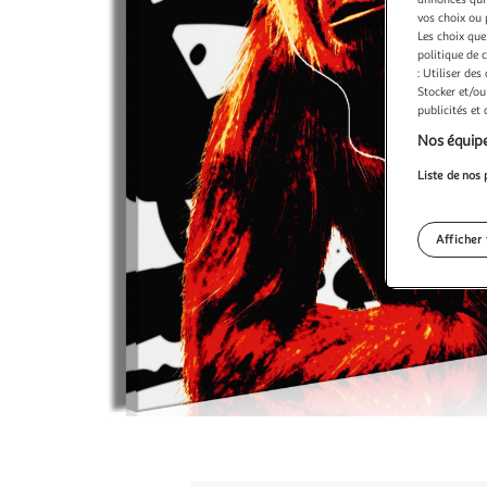
vos choix ou 
Les choix que
politique de 
: Utiliser des
Stocker et/ou
publicités et
Nos équipe
Liste de nos 
Afficher 