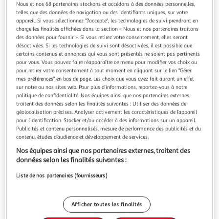
Illustration
Illustration
Nous et nos 68 partenaires stockons et accédons à des données personnelles,
précédente
suivante
telles que des données de navigation ou des identifiants uniques, sur votre
appareil. Si vous sélectionnez "J'accepte", les technologies de suivi prendront en
charge les finalités affichées dans la section « Nous et nos partenaires traitons
des données pour fournir ». Si vous retirez votre consentement, elles seront
désactivées. Si les technologies de suivi sont désactivées, il est possible que
PARIS PRIX
certains contenus et annonces qui vous sont présentés ne soient pas pertinents
Tableau Imprimé Orchid & Zen Garden
pour vous. Vous pouvez faire réapparaître ce menu pour modifier vos choix ou
Informations Techniques : Matière : Structure : Bois (Pin)
pour retirer votre consentement à tout moment en cliquant sur le lien "Gérer
Revêtement : Toile Intissée Spécificités : Format :
mes préférences" en bas de page. Les choix que vous avez fait auront un effet
Rectangulaire Tableau imprimée sur toile Impression Full
sur notre ou nos sites web. Pour plus d’informations, reportez-vous à notre
En savoir +
politique de confidentialité. Nos équipes ainsi que nos partenaires externes
HD Haute Résolution 360 dpi Garantie une parfaite netteté
Vendu par
Paris Prix
traitent des données selon les finalités suivantes : Utiliser des données de
et profondeur des couleurs Protection UV pour une
Couleur
géolocalisation précises. Analyser activement les caractéristiques de l’appareil
résistance au soleil Ch
pour l’identification. Stocker et/ou accéder à des informations sur un appareil.
Multicolore
Publicités et contenu personnalisés, mesure de performance des publicités et du
contenu, études d’audience et développement de services.
Taille
Nos équipes ainsi que nos partenaires externes, traitent des
+1
50 x 100 cm
données selon les finalités suivantes :
Liste de nos partenaires (fournisseurs)
Livraison dès 8/9 jours
8,99€
Afficher toutes les finalités
Plus d'options