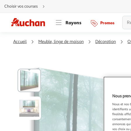
Aller
Choisir vos courses
directement
au
contenu
Aller
Rayons
Promos
directement
à
la
recherche
Aller
Accueil
Meuble, linge de maison
Décoration
O
directement
à
la
navigation
Aller
directement
à
la
rubrique
besoin
d'aide
Nous preno
Nous et nos 6
identifiants u
finalités affi
consentement,
annonces qui 
vos choix ou 