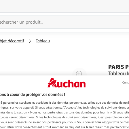
bjet décoratif
Tableau
PARIS 
Agrandir
Tableau 
Informations Techniq
l'illustration
Cont
Toile Inti
à
Réduire
sur toile 
En savoir 
200%
l'illustration
ns à coeur de protéger vos données !
Garantie u
UV pour u
à
Partager
8 partenaires stockons et accédons à des données personnelles, telles que des données de nav
niques, sur votre appareil. Si vous sélectionnez "J'accepte", les technologies de suivi prendront e
100
le
chées dans la section « Nous et nos partenaires traitons des données pour fournir ». Si vous retir
%
produit
 elles seront désactivées. Si les technologies de suivi sont désactivées, il est possible que cer
vous sont présentés ne soient pas pertinents pour vous. Vous pouvez faire réapparaître ce me
pour retirer votre consentement à tout moment en cliquant sur le lien "Gérer mes préférences" 