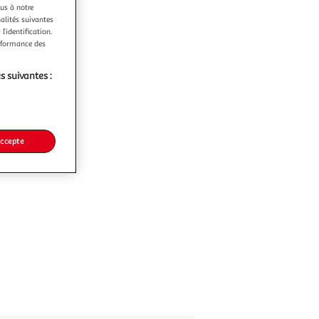
ous à notre
nalités suivantes
l’identification.
erformance des
s suivantes :
accepte