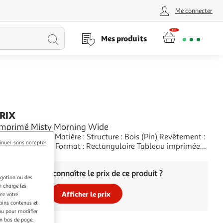
Me connecter
Lancer
Mes produits
la
recherche
PRIX
Imprimé Misty Morning Wide
ues : Matière : Structure : Bois (Pin) Revêtement :
inuer sans accepter
ssée Spécificités : Format : Rectangulaire Tableau imprimée
italienne Impression Full HD Haute Résolution 360 dpi
+
ne parfaite netteté et profondeur des couleurs Protection
Vous voulez connaître le prix de ce produit ?
ne résistance au
igation ou des
n charge les
Afficher le prix
ez votre
tains contenus et
nu pour modifier
en bas de page.