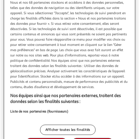
Illustration
Illustration
Nous et nos 68 partenaires stockons et accédons à des données personnelles,
précédente
suivante
telles que des données de navigation ou des identifiants uniques, sur votre
appareil. Si vous sélectionnez "J'accepte", les technologies de suivi prendront en
charge les finalités affichées dans la section « Nous et nos partenaires traitons
des données pour fournir ». Si vous retirez votre consentement, elles seront
désactivées. Si les technologies de suivi sont désactivées, il est possible que
PARIS PRIX
certains contenus et annonces qui vous sont présentés ne soient pas pertinents
Tableau Imprimé Lever de Soleil dans Les Montagnes
pour vous. Vous pouvez faire réapparaître ce menu pour modifier vos choix ou
Informations Techniques : Matière : Structure : Bois (Pin)
pour retirer votre consentement à tout moment en cliquant sur le lien "Gérer
Revêtement : Toile Intissée Spécificités : Format :
mes préférences" en bas de page. Les choix que vous avez fait auront un effet
Rectangulaire Tableau imprimée sur toile Impression Full
sur notre ou nos sites web. Pour plus d’informations, reportez-vous à notre
En savoir +
politique de confidentialité. Nos équipes ainsi que nos partenaires externes
HD Haute Résolution 360 dpi Garantie une parfaite netteté
Vendu par
Paris Prix
traitent des données selon les finalités suivantes : Utiliser des données de
et profondeur des couleurs Protection UV pour une
Couleur
géolocalisation précises. Analyser activement les caractéristiques de l’appareil
résistance au soleil Ch
pour l’identification. Stocker et/ou accéder à des informations sur un appareil.
Multicolore
Publicités et contenu personnalisés, mesure de performance des publicités et du
contenu, études d’audience et développement de services.
Taille
Nos équipes ainsi que nos partenaires externes, traitent des
+1
50 x 100 cm
données selon les finalités suivantes :
Liste de nos partenaires (fournisseurs)
Livraison dès 8/9 jours
8,99€
Afficher toutes les finalités
Plus d'options