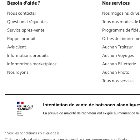
Besoin d'aide ?
Nos services
Nous contacter
Nos magasins, drives
Questions fréquentes
Tous nos modes de l
Service après-vente
Programme de fidél
Rappel produit
Offres de financem
Avis client
Auchan Traiteur
Informations produits
Auchan Voyages
Informations marketplace
Auchan Billetterie
Nos rayons
Auchan Photo
Tous nos services
Interdiction de vente de boissons alcooliqu
La preuve de majorité de l'acheteur est exigée au moment de la 
* Voir les conditions
en cliquant ici
** L’abus d’alcool est dangereux pour la santé, à consommer avec modération