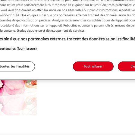
pour retirer votre consentement à tout moment en cliquant sur le lien "Gérer mes préférences" 
 vous avez fait auront un effet sur notre ou nos sites web. Pour plus d’informations, reportez-v
confidentialité. Nos équipes ainsi que nos partenaires externes traitent des données selon les fi
 données de géolocalisation précises. Analyser activement les caractéristiques de l’appareil pour 
Vendu p
 accéder à des informations sur un appareil. Publicités et contenu personnalisés, mesure de p
 du contenu, études d’audience et développement de services.
s ainsi que nos partenaires externes, traitent des données selon les finalité
64,99
partenaires (fournisseurs)
toutes les finalités
Tout refuser
J'