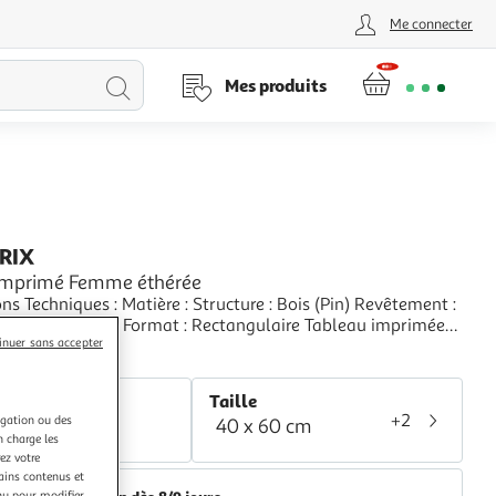
Me connecter
Lancer
Mes produits
la
recherche
PRIX
Imprimé Femme éthérée
ues : Matière : Structure : Bois (Pin) Revêtement :
ssée Spécificités : Format : Rectangulaire Tableau imprimée
inuer sans accepter
 Impression Full HD Haute Résolution 360 dpi Garantie une
+
etteté et profondeur des couleurs Protection UV pour une
aris Prix
 au soleil Ch
r
Taille
+2
igation ou des
40 x 60 cm
lticolore
n charge les
ez votre
tains contenus et
nu pour modifier