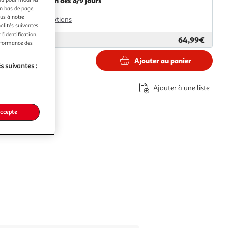
Livraison dès 8/9 jours
en bas de page.
8,99€
ous à notre
Plus d'options
nalités suivantes
l’identification.
64,99€
ar
Paris Prix
erformance des
Ajouter au panier
s suivantes :
€
Ajouter à une liste
accepte