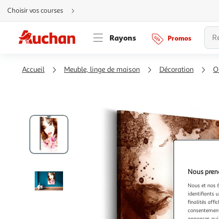
Aller
Choisir vos courses
directement
au
contenu
Aller
Rayons
Promos
directement
à
la
recherche
Aller
Accueil
Meuble, linge de maison
Décoration
O
directement
à
la
navigation
Aller
directement
à
la
rubrique
besoin
d'aide
Nous preno
Nous et nos 6
identifiants u
finalités affi
consentement,
annonces qui 