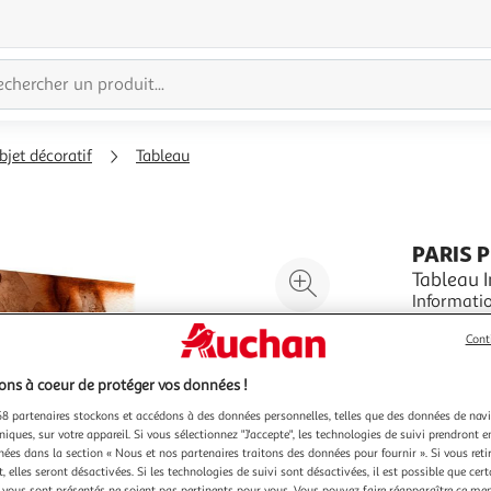
bjet décoratif
Tableau
PARIS 
Agrandir
Tableau 
Informations Techniq
l'illustration
Toile Inti
à
Réduire
Cont
sur toile
En savoir 
200%
l'illustration
parfaite n
Vendu par
P
résistance
à
Partager
ns à coeur de protéger vos données !
Couleu
100
le
8 partenaires stockons et accédons à des données personnelles, telles que des données de nav
Mu
niques, sur votre appareil. Si vous sélectionnez "J'accepte", les technologies de suivi prendront e
%
produit
chées dans la section « Nous et nos partenaires traitons des données pour fournir ». Si vous retir
 elles seront désactivées. Si les technologies de suivi sont désactivées, il est possible que cer
vous sont présentés ne soient pas pertinents pour vous. Vous pouvez faire réapparaître ce me