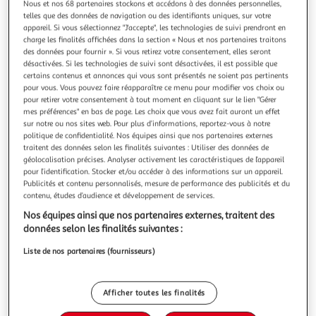
Illustration
Illustration
Nous et nos 68 partenaires stockons et accédons à des données personnelles,
telles que des données de navigation ou des identifiants uniques, sur votre
précédente
suivante
appareil. Si vous sélectionnez "J'accepte", les technologies de suivi prendront en
charge les finalités affichées dans la section « Nous et nos partenaires traitons
des données pour fournir ». Si vous retirez votre consentement, elles seront
désactivées. Si les technologies de suivi sont désactivées, il est possible que
PARIS PRIX
certains contenus et annonces qui vous sont présentés ne soient pas pertinents
Tableau Imprimé Angelic Sweetness
pour vous. Vous pouvez faire réapparaître ce menu pour modifier vos choix ou
Informations Techniques : Matière : Structure : Bois (Pin)
pour retirer votre consentement à tout moment en cliquant sur le lien "Gérer
mes préférences" en bas de page. Les choix que vous avez fait auront un effet
Revêtement : Toile Intissée Spécificités : Format :
sur notre ou nos sites web. Pour plus d’informations, reportez-vous à notre
Rectangulaire Tableau imprimée sur toile Impression Full
En savoir +
politique de confidentialité. Nos équipes ainsi que nos partenaires externes
HD Haute Résolution 360 dpi Garantie une parfaite netteté
Vendu par
Paris Prix
traitent des données selon les finalités suivantes : Utiliser des données de
et profondeur des couleurs Protection UV pour une
géolocalisation précises. Analyser activement les caractéristiques de l’appareil
Couleur
résistance au soleil Ch
pour l’identification. Stocker et/ou accéder à des informations sur un appareil.
Multicolore
Publicités et contenu personnalisés, mesure de performance des publicités et du
contenu, études d’audience et développement de services.
Taille
Nos équipes ainsi que nos partenaires externes, traitent des
+2
données selon les finalités suivantes :
40 x 120 cm
Liste de nos partenaires (fournisseurs)
Livraison dès 8/9 jours
8,99€
Afficher toutes les finalités
Plus d'options