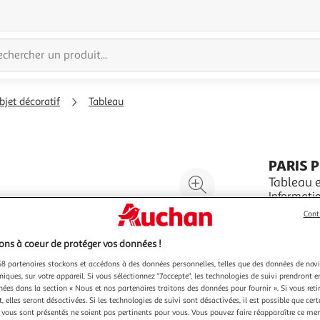
bjet décoratif
Tableau
PARIS 
Agrandir
Tableau e
Informations Tech
l'illustration
Revêtement
à
Réduire
Cont
écologiqu
En savoir 
200%
l'illustration
profondeur
Vendu par
P
ns à coeur de protéger vos données !
à
Partager
Couleu
8 partenaires stockons et accédons à des données personnelles, telles que des données de nav
100
le
Mu
niques, sur votre appareil. Si vous sélectionnez "J'accepte", les technologies de suivi prendront e
%
produit
chées dans la section « Nous et nos partenaires traitons des données pour fournir ». Si vous retir
 elles seront désactivées. Si les technologies de suivi sont désactivées, il est possible que cer
vous sont présentés ne soient pas pertinents pour vous. Vous pouvez faire réapparaître ce me