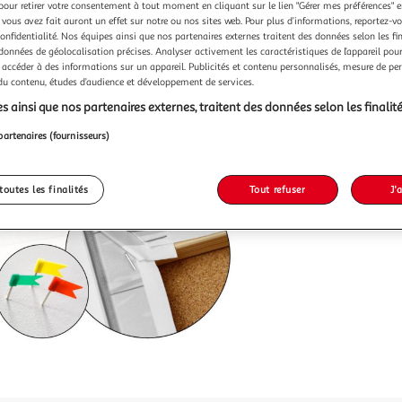
pour retirer votre consentement à tout moment en cliquant sur le lien "Gérer mes préférences" 
 vous avez fait auront un effet sur notre ou nos sites web. Pour plus d’informations, reportez-v
confidentialité. Nos équipes ainsi que nos partenaires externes traitent des données selon les fi
 données de géolocalisation précises. Analyser activement les caractéristiques de l’appareil pour 
 accéder à des informations sur un appareil. Publicités et contenu personnalisés, mesure de p
Vendu p
 du contenu, études d’audience et développement de services.
s ainsi que nos partenaires externes, traitent des données selon les finalité
56,99
partenaires (fournisseurs)
toutes les finalités
Tout refuser
J'