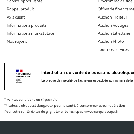
Service après-vente
Programme de fidél
Rappel produit
Offres de financem
Avis client
Auchan Traiteur
Informations produits
Auchan Voyages
Informations marketplace
Auchan Billetterie
Nos rayons
Auchan Photo
Tous nos services
Interdiction de vente de boissons alcooliqu
La preuve de majorité de l'acheteur est exigée au moment de la 
* Voir les conditions
en cliquant ici
** L’abus d’alcool est dangereux pour la santé, à consommer avec modération
Pour votre santé, évitez de grignoter entre les repas.
www.mangerbouger.fr