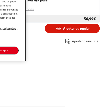
Livraison dès 8/9 jours
en bas de page.
8,99€
ous à notre
Plus d'options
nalités suivantes
l’identification.
erformance des
56,99€
ar
Paris Prix
Ajouter au panier
s suivantes :
€
Ajouter à une liste
accepte