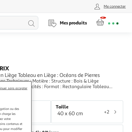
Me connecter
Lancer
Mes produits
la
recherche
PRIX
n Liège Tableau en Liège : Océans de Pierres
niques : Matière : Structure : Bois & Liège
 : Toile Spécificités : Format : Rectangulaire Tableau
inuer sans accepter
e en Liège (3mm d'épaisseur) Haute Résolution de l'image &
+
 des couleurs Impression continue sur les côtés latéraux
aris Prix
du tableau Produit original avec une
r
Taille
igation ou des
+2
40 x 60 cm
lticolore
n charge les
ez votre
tains contenus et
nu pour modifier