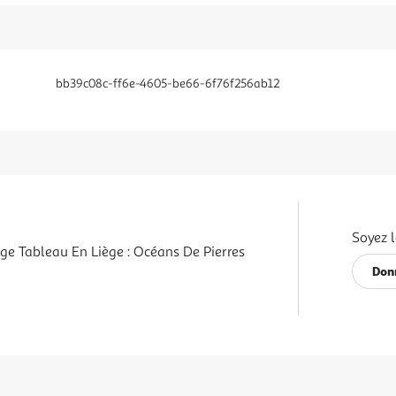
bb39c08c-ff6e-4605-be66-6f76f256ab12
Soyez l
ge Tableau En Liège : Océans De Pierres
Donn