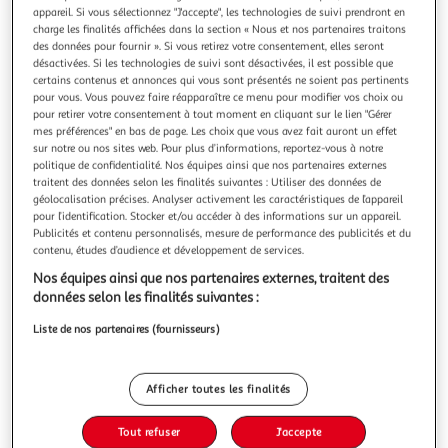
Illustration
Illustration
appareil. Si vous sélectionnez "J'accepte", les technologies de suivi prendront en
précédente
suivante
charge les finalités affichées dans la section « Nous et nos partenaires traitons
des données pour fournir ». Si vous retirez votre consentement, elles seront
désactivées. Si les technologies de suivi sont désactivées, il est possible que
certains contenus et annonces qui vous sont présentés ne soient pas pertinents
PARIS PRIX
pour vous. Vous pouvez faire réapparaître ce menu pour modifier vos choix ou
pour retirer votre consentement à tout moment en cliquant sur le lien "Gérer
Tableau en Liège Carte du Monde - Paper Map
mes préférences" en bas de page. Les choix que vous avez fait auront un effet
Informations Techniques : Matière : Structure : Bois & Liège
sur notre ou nos sites web. Pour plus d’informations, reportez-vous à notre
Revêtement : Toile Spécificités : Format : Rectangulaire
politique de confidentialité. Nos équipes ainsi que nos partenaires externes
Tableau écologique en Liège (3mm d'épaisseur) Haute
En savoir +
traitent des données selon les finalités suivantes : Utiliser des données de
Résolution de l'image & profondeur des couleurs
Vendu par
Paris Prix
géolocalisation précises. Analyser activement les caractéristiques de l’appareil
Impression continue sur les côtés latéraux du tableau
pour l’identification. Stocker et/ou accéder à des informations sur un appareil.
Couleur
Publicités et contenu personnalisés, mesure de performance des publicités et du
Produit original avec une
contenu, études d’audience et développement de services.
Multicolore
Nos équipes ainsi que nos partenaires externes, traitent des
données selon les finalités suivantes :
Taille
+2
40 x 60 cm
Liste de nos partenaires (fournisseurs)
Afficher toutes les finalités
Livraison dès 8/9 jours
8,99€
Plus d'options
Tout refuser
J'accepte