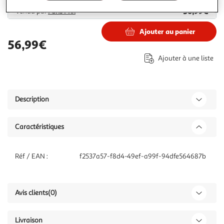
56,99€
Vendu par
Paris Prix
Ajouter au panier
56,99€
Ajouter à une liste
Description
Caractéristiques
Réf / EAN :
f2537a57-f8d4-49ef-a99f-94dfe564687b
Avis clients
(0)
Livraison