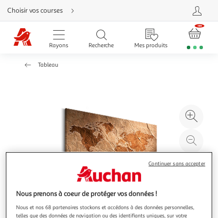
Aller
Choisir vos courses
directement
au
contenu
Aller
directement
Rayons
Recherche
Mes produits
à
la
recherche
Tableau
Aller
directement
à
la
navigation
Aller
directement
à
Agr
la
rubrique
l'il
besoin
d'aide
à
Réd
20
l'il
à
Par
Continuer sans accepter
100
le
%
pro
Nous prenons à coeur de protéger vos données !
Nous et nos 68 partenaires stockons et accédons à des données personnelles,
telles que des données de navigation ou des identifiants uniques, sur votre