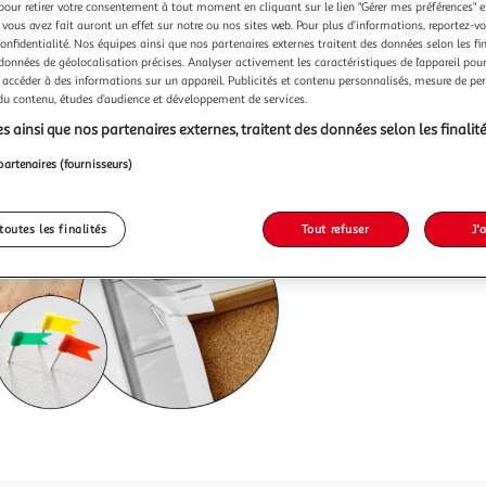
pour retirer votre consentement à tout moment en cliquant sur le lien "Gérer mes préférences" 
 vous avez fait auront un effet sur notre ou nos sites web. Pour plus d’informations, reportez-v
confidentialité. Nos équipes ainsi que nos partenaires externes traitent des données selon les fi
 données de géolocalisation précises. Analyser activement les caractéristiques de l’appareil pour 
 accéder à des informations sur un appareil. Publicités et contenu personnalisés, mesure de p
Vendu p
 du contenu, études d’audience et développement de services.
s ainsi que nos partenaires externes, traitent des données selon les finalité
56,99
partenaires (fournisseurs)
toutes les finalités
Tout refuser
J'