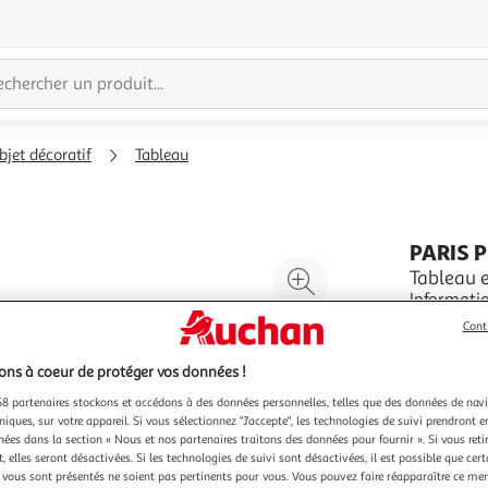
bjet décoratif
Tableau
PARIS 
Agrandir
Tableau 
Informations Tech
l'illustration
Revêtement
à
Réduire
Cont
écologiqu
En savoir 
200%
l'illustration
profondeur
Vendu par
P
ns à coeur de protéger vos données !
à
Partager
Couleu
8 partenaires stockons et accédons à des données personnelles, telles que des données de nav
100
le
Mu
niques, sur votre appareil. Si vous sélectionnez "J'accepte", les technologies de suivi prendront e
%
produit
chées dans la section « Nous et nos partenaires traitons des données pour fournir ». Si vous retir
 elles seront désactivées. Si les technologies de suivi sont désactivées, il est possible que cer
vous sont présentés ne soient pas pertinents pour vous. Vous pouvez faire réapparaître ce me