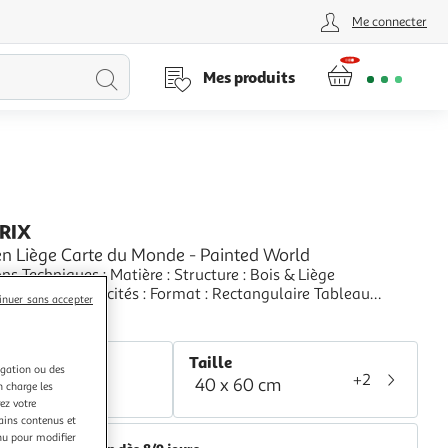
Me connecter
Lancer
Mes produits
la
recherche
PRIX
en Liège Carte du Monde - Painted World
niques : Matière : Structure : Bois & Liège
 : Toile Spécificités : Format : Rectangulaire Tableau
inuer sans accepter
e en Liège (3mm d'épaisseur) Haute Résolution de l'image &
+
 des couleurs Impression continue sur les côtés latéraux
aris Prix
du tableau Produit original avec une
r
Taille
igation ou des
+2
40 x 60 cm
lticolore
n charge les
ez votre
tains contenus et
nu pour modifier