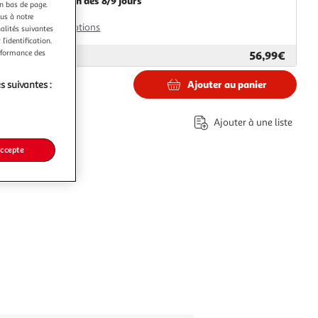
Livraison dès 8/9 jours
en bas de page.
8,99€
ous à notre
Plus d'options
nalités suivantes
l’identification.
erformance des
56,99€
ar
Paris Prix
Ajouter au panier
s suivantes :
€
Ajouter à une liste
accepte