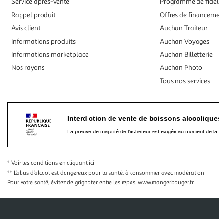
Service après-vente
Programme de fidél
Rappel produit
Offres de financem
Avis client
Auchan Traiteur
Informations produits
Auchan Voyages
Informations marketplace
Auchan Billetterie
Nos rayons
Auchan Photo
Tous nos services
Interdiction de vente de boissons alcooliqu
La preuve de majorité de l'acheteur est exigée au moment de la 
* Voir les conditions
en cliquant ici
** L’abus d’alcool est dangereux pour la santé, à consommer avec modération
Pour votre santé, évitez de grignoter entre les repas.
www.mangerbouger.fr