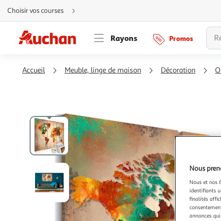
Aller
Choisir vos courses
directement
au
contenu
Aller
Rayons
Promos
directement
à
la
recherche
Aller
Accueil
Meuble, linge de maison
Décoration
O
directement
à
la
navigation
Aller
directement
à
la
rubrique
besoin
d'aide
Nous preno
Nous et nos 6
identifiants u
finalités affi
consentement,
annonces qui 