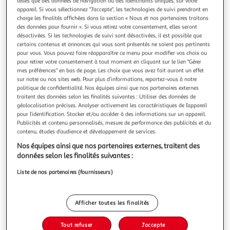
Illustration
Illustration
telles que des données de navigation ou des identifiants uniques, sur votre
appareil. Si vous sélectionnez "J'accepte", les technologies de suivi prendront en
précédente
suivante
charge les finalités affichées dans la section « Nous et nos partenaires traitons
des données pour fournir ». Si vous retirez votre consentement, elles seront
désactivées. Si les technologies de suivi sont désactivées, il est possible que
certains contenus et annonces qui vous sont présentés ne soient pas pertinents
PARIS PRIX
pour vous. Vous pouvez faire réapparaître ce menu pour modifier vos choix ou
Tableau en Liège Carte du Monde - Journey Through
pour retirer votre consentement à tout moment en cliquant sur le lien "Gérer
mes préférences" en bas de page. Les choix que vous avez fait auront un effet
the World
sur notre ou nos sites web. Pour plus d’informations, reportez-vous à notre
Informations Techniques : Matière : Structure : Bois & Liège
politique de confidentialité. Nos équipes ainsi que nos partenaires externes
Revêtement : Toile Spécificités : Format : Rectangulaire
traitent des données selon les finalités suivantes : Utiliser des données de
Tableau écologique en Liège (3mm d'épaisseur) Haute
En savoir +
géolocalisation précises. Analyser activement les caractéristiques de l’appareil
Résolution de l'image & profondeur des couleurs
Vendu par
Paris Prix
pour l’identification. Stocker et/ou accéder à des informations sur un appareil.
Impression continue sur les côtés latéraux du tableau
Publicités et contenu personnalisés, mesure de performance des publicités et du
Couleur
contenu, études d’audience et développement de services.
Produit original avec une
Multicolore
Nos équipes ainsi que nos partenaires externes, traitent des
données selon les finalités suivantes :
Taille
Liste de nos partenaires (fournisseurs)
+2
40 x 60 cm
Afficher toutes les finalités
Livraison dès 8/9 jours
8,99€
Tout refuser
J'accepte