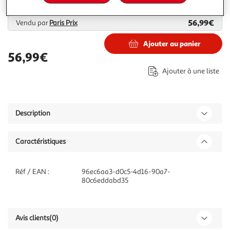
Plus d'options
56,99€
Vendu par
Paris Prix
Ajouter au panier
56,99€
Ajouter à une liste
Description
Caractéristiques
Réf / EAN :
96ec6aa3-d0c5-4d16-90a7-
80c6eddabd35
Avis clients
(0)