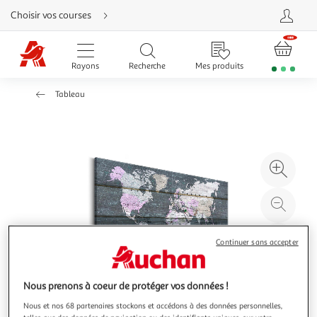
Aller
Choisir vos courses
directement
au
contenu
Aller
directement
Rayons
Recherche
Mes produits
à
la
recherche
Tableau
Aller
directement
à
la
navigation
Aller
directement
à
Agr
la
rubrique
l'il
besoin
d'aide
à
Réd
20
l'il
à
Par
Continuer sans accepter
100
le
%
pro
Nous prenons à coeur de protéger vos données !
Nous et nos 68 partenaires stockons et accédons à des données personnelles,