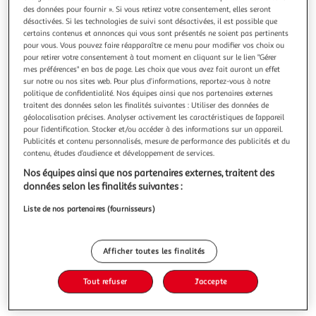
Illustration
Illustration
des données pour fournir ». Si vous retirez votre consentement, elles seront
précédente
suivante
désactivées. Si les technologies de suivi sont désactivées, il est possible que
certains contenus et annonces qui vous sont présentés ne soient pas pertinents
pour vous. Vous pouvez faire réapparaître ce menu pour modifier vos choix ou
pour retirer votre consentement à tout moment en cliquant sur le lien "Gérer
THE HOME DECO FACTORY
mes préférences" en bas de page. Les choix que vous avez fait auront un effet
sur notre ou nos sites web. Pour plus d’informations, reportez-vous à notre
Table de repas en verre glosa 115cm transparent
politique de confidentialité. Nos équipes ainsi que nos partenaires externes
Informations Techniques : Dimensions : L. 115 x l. 75 x H. 75
traitent des données selon les finalités suivantes : Utiliser des données de
cm Matière : Verre Spécificités : Pratique & Utile Table de
géolocalisation précises. Analyser activement les caractéristiques de l’appareil
Repas design Forme Rectangulaire Monté sur 4 pieds
En savoir +
pour l’identification. Stocker et/ou accéder à des informations sur un appareil.
Visserie apparente Facile d'entretien & d'utilisation Couleur
Vendu par
Paris Prix
Publicités et contenu personnalisés, mesure de performance des publicités et du
: Transparent & Naturel
contenu, études d’audience et développement de services.
Livraison dès 1/2 semaines
Nos équipes ainsi que nos partenaires externes, traitent des
39,99€
données selon les finalités suivantes :
Plus d'options
Liste de nos partenaires (fournisseurs)
172,99€
228,99€
Vendu par
Paris Prix
-24 %
Ajouter au panier
Afficher toutes les finalités
228,99€
172,99€
Tout refuser
J'accepte
Ajouter à une liste
dont 6,52€ d'éco part. mobilier.