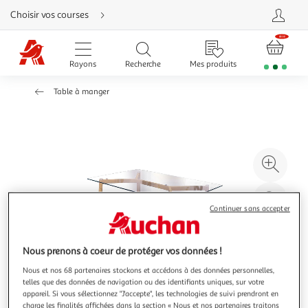
Aller
Choisir vos courses
directement
au
contenu
Aller
directement
Rayons
Recherche
Mes produits
à
la
recherche
Table à manger
Aller
directement
à
la
navigation
Aller
directement
à
Agr
la
rubrique
l'il
besoin
d'aide
à
Réd
Continuer sans accepter
20
l'il
à
Par
100
le
Nous prenons à coeur de protéger vos données !
%
pro
Nous et nos 68 partenaires stockons et accédons à des données personnelles,
telles que des données de navigation ou des identifiants uniques, sur votre
appareil. Si vous sélectionnez "J'accepte", les technologies de suivi prendront en
charge les finalités affichées dans la section « Nous et nos partenaires traitons