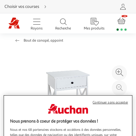
Aller
Choisir vos courses
directement
au
contenu
Aller
directement
Rayons
Recherche
Mes produits
à
la
recherche
Bout de canapé, appoint
Aller
directement
à
la
navigation
Aller
directement
à
Agr
la
rubrique
l'il
besoin
d'aide
à
Réd
20
l'il
à
Par
Continuer sans accepter
100
le
%
pro
Nous prenons à coeur de protéger vos données !
Nous et nos 68 partenaires stockons et accédons à des données personnelles,
telles que des données de navigation ou des identifiants uniques, sur votre