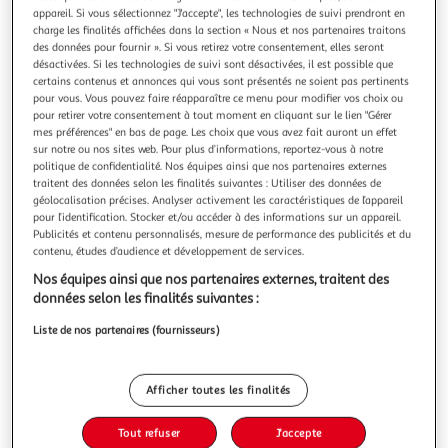
Illustration
Illustration
appareil. Si vous sélectionnez "J'accepte", les technologies de suivi prendront en
précédente
suivante
charge les finalités affichées dans la section « Nous et nos partenaires traitons
des données pour fournir ». Si vous retirez votre consentement, elles seront
désactivées. Si les technologies de suivi sont désactivées, il est possible que
Nouveauté
certains contenus et annonces qui vous sont présentés ne soient pas pertinents
pour vous. Vous pouvez faire réapparaître ce menu pour modifier vos choix ou
pour retirer votre consentement à tout moment en cliquant sur le lien "Gérer
PARIS PRIX
mes préférences" en bas de page. Les choix que vous avez fait auront un effet
Table d'appoint 1 tiroir design guda 60cm blanc
sur notre ou nos sites web. Pour plus d’informations, reportez-vous à notre
Informations Techniques : Dimensions : L. 46 x l. 35 x H. 60
politique de confidentialité. Nos équipes ainsi que nos partenaires externes
cm Rangement : L. 39,5 x l. 32x H. 34,5 cm Tiroir : L. 34,5 x l.
traitent des données selon les finalités suivantes : Utiliser des données de
27 x H. 10,5 cm Matière : MDF Spécificités : Moderne &
géolocalisation précises. Analyser activement les caractéristiques de l’appareil
En savoir +
pour l’identification. Stocker et/ou accéder à des informations sur un appareil.
Tendance Table d'Appoint design 1 Tiroir Effet Laqué Livré
Vendu par
ASD
Publicités et contenu personnalisés, mesure de performance des publicités et du
démonté Facile d'Entretien & d'Utilisation Nombre de colis :
contenu, études d’audience et développement de services.
Livraison dès 1/2 semaines
Nos équipes ainsi que nos partenaires externes, traitent des
Livraison offerte
données selon les finalités suivantes :
Plus d'options
Liste de nos partenaires (fournisseurs)
120,91€
Vendu par
ASD
Livraison dès 1/2 semaines
Afficher toutes les finalités
8,99€
Plus d'options
Tout refuser
J'accepte